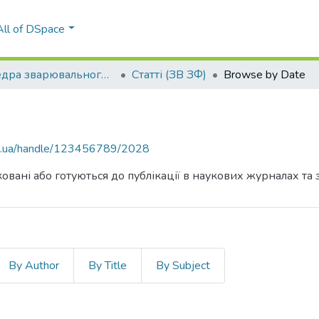
All of DSpace
Кафедра зварювального виробництва (ЗВ ЗФ)
Статті (ЗВ ЗФ)
Browse by Date
kpi.ua/handle/123456789/2028
овані або готуються до публікації в наукових журналах та 
By Author
By Title
By Subject