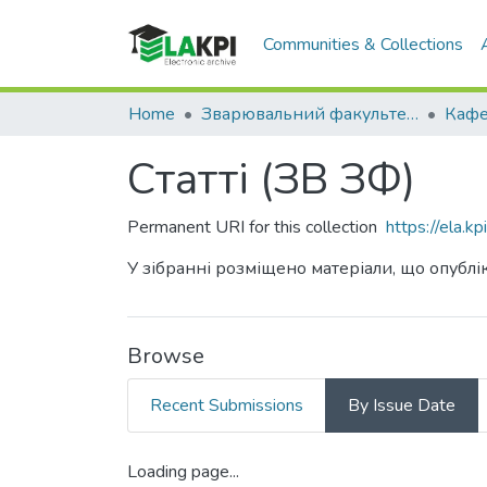
Communities & Collections
Home
Зварювальний факультет (ЗФ)
Статті (ЗВ ЗФ)
Permanent URI for this collection
https://ela.
У зібранні розміщено матеріали, що опублік
Browse
Recent Submissions
By Issue Date
Loading page...