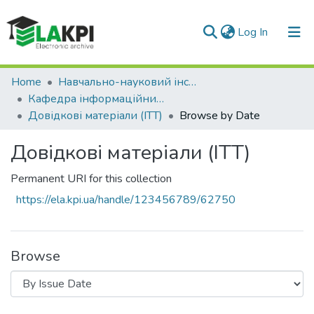
(current)
Log In
Communities & Collections
Home
Навчально-науковий інститут телекомунікаційних систем (НН ІТС)
Кафедра інформаційних технологій в телекомунікаціях (ІТТ)
All of DSpace
Довідкові матеріали (ІТТ)
Browse by Date
Довідкові матеріали (ІТТ)
Permanent URI for this collection
https://ela.kpi.ua/handle/123456789/62750
Browse