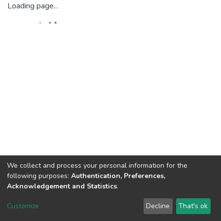
Loading page...
We collect and process your personal information for the
following purposes:
Authentication, Preferences,
Acknowledgement and Statistics
.
DSpace software
copyright © 2002-2026
LYRASIS
Customize
Decline
That's ok
Cookie settings
Send Feedback