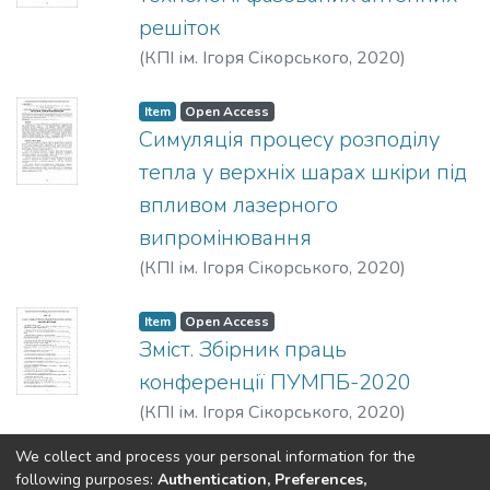
решіток
(
КПІ ім. Ігоря Сікорського
,
2020
)
Барановський, Д. В.
;
Романюк, Т. А.
Item
Open Access
Симуляція процесу розподілу
тепла у верхніх шарах шкіри під
впливом лазерного
випромінювання
(
КПІ ім. Ігоря Сікорського
,
2020
)
Шмендель, О. Г.
;
Терещенко, М. Ф.
Item
Open Access
Зміст. Збірник праць
конференції ПУМПБ-2020
(
КПІ ім. Ігоря Сікорського
,
2020
)
We collect and process your personal information for the
(current)
«
1
2
3
4
5
6
»
following purposes:
Authentication, Preferences,