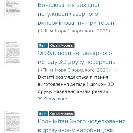
Вимірювання вихідної
потужності лазерного
випромінювання при терапії
(
КПІ ім. Ігоря Сікорського
,
2020
)
Цокота, М. В.
Item
Open Access
Особливості непланарного
методу 3D друку поверхонь
(
КПІ ім. Ігоря Сікорського
,
2020
)
Чонка,
Е. Я.
В статті розглядаються питання
;
Новаковский, О. Г.
виготовлення деталей шляхом 3D
друку. Наведено аналіз реалізації
процесу 3D друку методами
Show more
пошарового наплавлення FDM (Fused
Deposition Method) і FFF (Fused Filament
Item
Open Access
Fabrication) отримання прототипів.
Роль імітаційного моделювання
Показано шляхи вибору ефективної
в «розумному виробництві»