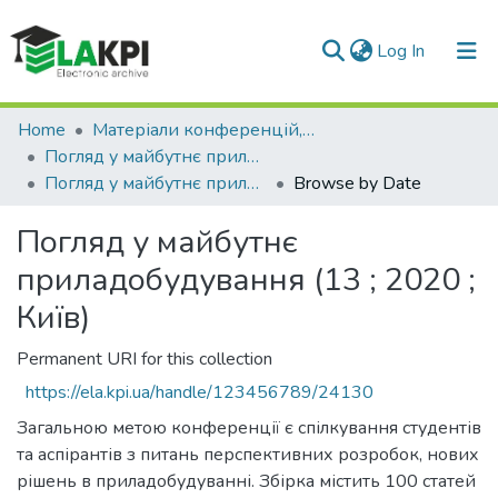
(current)
Log In
Communities & Collections
Home
Матеріали конференцій, семінарів і т.п.
Погляд у майбутнє приладобудування
All of DSpace
Погляд у майбутнє приладобудування (13 ; 2020 ; Київ)
Browse by Date
Погляд у майбутнє
приладобудування (13 ; 2020 ;
Київ)
Permanent URI for this collection
https://ela.kpi.ua/handle/123456789/24130
Загальною метою конференції є спілкування студентів
та аспірантів з питань перспективних розробок, нових
рішень в приладобудуванні. Збірка містить 100 статей