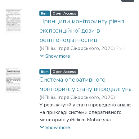
Item
Open Access
Принципи моніторингу рівня
експозиційної дози в
рентгенодіагностиці
(
КПІ ім. Ігоря Сікорського
,
2020
)
Рудий,
О. Д.
;
Терещенко, М. Ф.
Show more
Item
Open Access
Система оперативного
моніторингу стану вітродвигуна
(
КПІ ім. Ігоря Сікорського
,
2020
)
Кирієнко, О. В.
У розглянутій у статті проведено аналіз
на прикладі системи оперативного
моніторингу iRidium Mobile яка
використовується для моніторингу
Show more
стану вітродвигуна. Досліджено