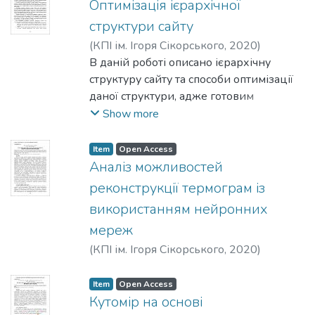
Оптимізація ієрархічної
структури сайту
(
КПІ ім. Ігоря Сікорського
,
2020
)
Пархоменко, Ю. О.
В даній роботі описано ієрархічну
структуру сайту та способи оптимізації
даної структури, адже готовим
продуктом будуть користуватись і щоб
Show more
не виникало проблем з відвідувачами
потрібно зробити так щоб їх було
Item
Open Access
зручно. Описано декілька способів
Аналіз можливостей
оптимізації, які дозволяють збільшити
реконструкції термограм із
відвідуваність сайту та зручність у
використанням нейронних
використанні. За даними опитувань
мереж
оптимізація дійсно покращує рівень
сайту та зацікавленість до нього. В
(
КПІ ім. Ігоря Сікорського
,
2020
)
подальшому, можливе покращення
Мельник, А. В.
програмного забезпечення, яке
Item
Open Access
дозволить покращити роботу зі
Кутомір на основі