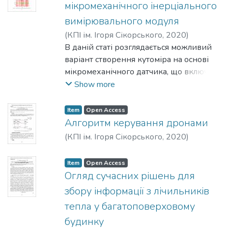
структурами сайту.
мікромеханічного інерціального
вимірювального модуля
(
КПІ ім. Ігоря Сікорського
,
2020
)
Строкач, Г. Ю.
В даній статі розглядається можливий
;
Сапегін, О. М.
варіант створення кутоміра на основі
мікромеханічного датчика, що включає
в себе блок акселерометрів та
Show more
гіроскопів на основі плати Arduino у
програмному середовищі Matlab.
Item
Open Access
Алгоритм керування дронами
(
КПІ ім. Ігоря Сікорського
,
2020
)
Хазанович, Ю. Ю.
;
Гераїмчук, М. Д.
Item
Open Access
Огляд сучасних рішень для
збору інформації з лічильників
тепла у багатоповерховому
будинку