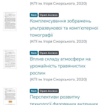
(
КПІ ім. Ігоря Сікорського
,
2020
)
Кучеренко, Ю. В.
Item
Open Access
Комплексування зображень
ультразвукової та комп’ютерної
томографії
(
КПІ ім. Ігоря Сікорського
,
2020
)
Сторожик, Д. В.
Item
Open Access
Вплив складу атмосфери на
урожайність травянистих
рослин
(
КПІ ім. Ігоря Сікорського
,
2020
)
Артемчук, В. І.
;
Защепкіна, Н. М.
Item
Open Access
Перспективи розвитку
технології фазованих антенних