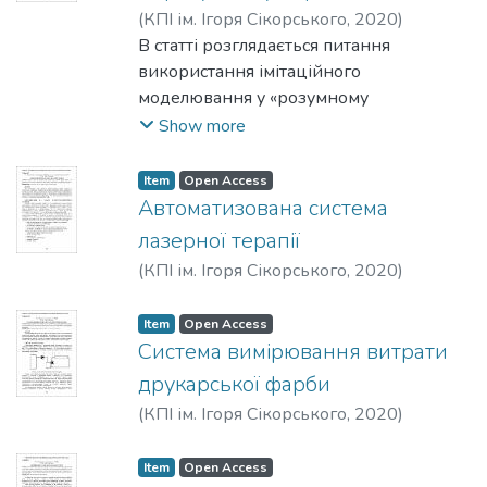
системи переміщення друкуючої
(
КПІ ім. Ігоря Сікорського
,
2020
)
головки процесу непланарного методу
Сорочинський, Д. Д.
В статті розглядається питання
;
Вислоух, С. П.
3D друку з метою підвищення
використання імітаційного
характеристик якості отриманих
моделювання у «розумному
деталей.
виробництві». Розглядається роль
Show more
імітаційного моделювання у контексті
впровадження «розумного
Item
Open Access
виробництва», його можливості та
Автоматизована система
інструменти.
лазерної терапії
(
КПІ ім. Ігоря Сікорського
,
2020
)
Карпушева, А. Г.
;
Терещенко, М. Ф.
Item
Open Access
Сиcтема вимірювання витрати
друкарської фарби
(
КПІ ім. Ігоря Сікорського
,
2020
)
Чорногуб, О. М.
Item
Open Access