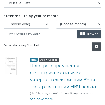
Browsing Дисертації (КіВРА) by Issue D
Filter results by year or month
Browse
Now showing
1 - 3 of 3
Item
Open Access
Пристрої опромінення
діелектричних сипучих
матеріалів електричним ВЧ та
електромагнітним НВЧ полями
(
2016
)
Сидорук, Юрій Кіндратович
;
Зіньковський, Юрій Францевич
;
Show more
Кафедра радіоконструювання та