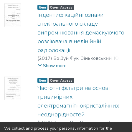
виробництва радіоапаратури
;
Item
Open Access
Радіотехнічний факультет
;
Індентифікаційні ознаки
Національний технічний університет
спектрального складу
України "Київський політехнічний
випромінювання демаскуючого
інститут"
розсіювача в нелінійній
радіолокації
(
2017
)
Во Зуй Фук
;
Зіньковський, Юрій
Францевич
Show more
Item
Open Access
Частотні фільтри на основі
тривимірних
електромагнітнокристалічних
неоднорідностей
(
2021
)
Зінгер, Яна Леонідівна
;
Нелін,
We collect and process your personal information for the
Євгеній Андрійович
Show more