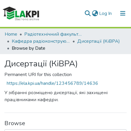
(current)
Log In
Communities & Collections
Home
Радіотехнічний факультет (РТФ)
Кафедра радіоконструювання та виробництва радіоапаратури (КіВРА)
Дисертації (КіВРА)
All of DSpace
Browse by Date
Дисертації (КіВРА)
Permanent URI for this collection
https://ela.kpi.ua/handle/123456789/14636
У зібранні розміщено дисертації, які захищені
працівниками кафедри.
Browse