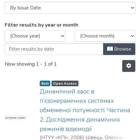
Browsing Наукові вісті НТУУ «КПІ»: на
Filter results by year or month
Browse
Now showing
1 - 1 of 1
Item
Open Access
Динамічний хаос в
п’єзокерамічних системах
обмеженої потужності. Частина
2. Дослідження динамічних
No Thumbnail Available
режимів взаємодії
(
НТУУ «КПІ»
,
2006
)
Швець, Олександр