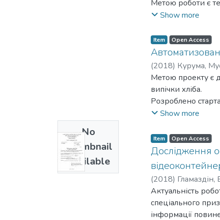
Метою роботи є те
визначення основн
Show more
шляхів їх вирішен
значення джитера 
Item
Open Access
солітонних ВОСП з
Автоматизован
Результати роботи
(
2018
)
Курума, Му
які використовуют
Метою проекту є д
км, відстань поши
випічки хліба.
лінійних трактів,
Розроблено старта
Гордона – Хауса.
засобами». Передб
Show more
управління; вивче
No
типових схем конт
Item
Open Access
Thumbnail
використання ОТ в
Дослідження о
Available
отримані студенто
відеоконтейне
матеріалу має бути
(
2018
)
Гламаздін,
Актуальність робо
спеціального приз
інформації повине