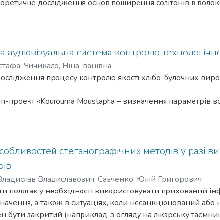
оретичне дослідження основ поширення солітонів в волокон
их проблем, що обмежують можливість побудови солітонних
ня шляхом аналізу модельованих солітонних систем, що баз
солітона, спричиненого ефектом Гордона – Хауса, та його 
 дисперсійним управлінням для різних конфігурацій лінійн
а аудіовізуальна система контролю технологічн
 є створення програмної моделі 10 Гбіт/с солітонних систе
стафа
;
Чичикало, Ніна Іванівна
ь дві дисперсійні карти з типовим значенням періоду, що
ослідження процесу контролю якості хлібо-булочних вироб
рення – 8000 км, оцінка впливу джитера Гордона – Хауса д
 дослідження показників посткомпенсації дисперсії для з
п-проект «Kourouma Moustapha – визначення параметрів во
ачається вивчення основних визначень і основних відомос
ння правил виконання схем автоматизації і принципових 
ролю, регулювання, сигналізації; схем автоматизації різни
 управлінні процесами. При викладі предмета необхідно сп
собливостей стеганографічних методів у разі в
м при вивченні предметів: «Вимірювальна техніка», «Осно
рів
 логічно послідовним і вироблятися на основі останніх дося
 Владислав Владиславович
;
Савченко, Юлій Григорович
ти полягає у необхідності використовувати прихований і
начення, а також в ситуаціях, коли несанкціонований або
н бути закритий (наприклад, з огляду на лікарську таємни