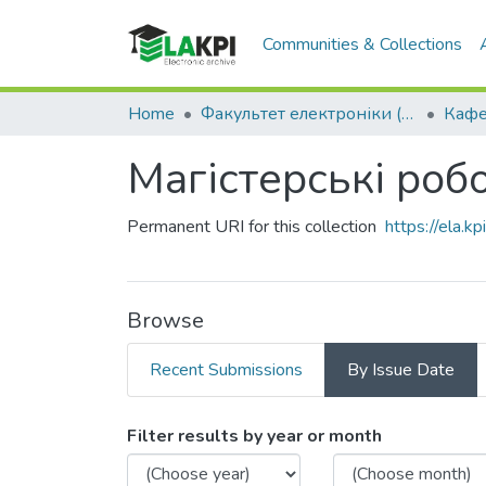
Communities & Collections
Home
Факультет електроніки (ФЕЛ)
Магістерські робо
Permanent URI for this collection
https://ela.
Browse
Recent Submissions
By Issue Date
Browsing Магістерські роб
Filter results by year or month