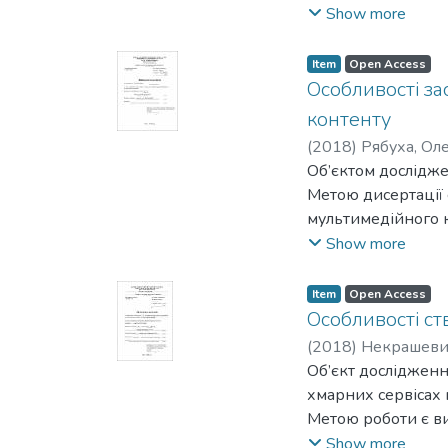
комп'ютерна стега
Show more
розробляються нов
Стеганографічні с
Item
Open Access
приховуванні інфо
Особливості за
Об’єктом дослідже
контенту
Метою роботи є оц
(
2018
)
Рябуха, Ол
стеганоканала та 
Об’єктом дослідже
Для досягнення по
Метою дисертації 
- проаналізувати 
мультимедійного 
- розглянути джер
В результаті вико
Show more
контейнера;
кіновиробництві а
- провести аналіз
алгоритми створенн
Item
Open Access
полум’я в програмн
Особливості ст
(
2018
)
Некрашевич
Об’єкт дослідження
хмарних сервісах 
Метою роботи є ви
технологіях, аналі
Show more