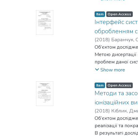
Результатом робот
та Magix Music Ma
Item
Open Access
засобів та відмінн
Інтерфейс сист
обробленням с
(
2018
)
Баранчук, 
Об’єктом дослідже
Метою дисертації
проблем даної сис
часовим кореляці
Show more
Результатом дослі
формування реком
Item
Open Access
просторово-часов
Методи та засо
Предметом дослід
іонізаційних 
сигналів.
(
2018
)
Кіблик, Дм
Методи дослідженн
Об’єктом дослідже
ПЧОС, теорії цифро
реалізації та пок
безпроводового зв
В результаті досл
підходу до синхро