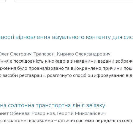
ивості відновлення візуального контенту для сис
Олег Олегович
;
Трапезон, Кирило Олександрович
ння є послідовність кінокадрів з наявними вадами зображ
лідження було проаналізовано та виокремлено причини по
засоби реставрації, розглянуто спосіб оцифровування від
 роботи в програмному забезпеченні «DIAMANT V.2».
криття проблем зберігання архівних матеріалів на різних т
жень, розробка етапів відновлення будь-якого архівного ф
истання.
а солітонна транспортна лінія зв’язку
и є відновлений архівний відео-контент засобами програ
анет Обенева
;
Розорінов, Георгій Миколайович
ки використання різних методів відновлення в обраному 
 є солітонні волоконно – оптичні системи передачі та солі
 відновлення архівного кадру.