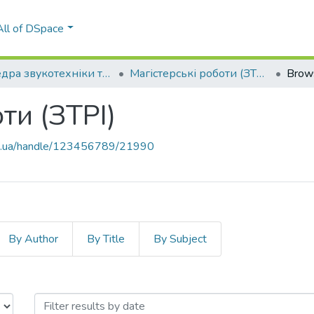
All of DSpace
Кафедра звукотехніки та реєстрації інформації (ЗТРІ)
Магістерські роботи (ЗТРІ)
Brow
ти (ЗТРІ)
kpi.ua/handle/123456789/21990
By Author
By Title
By Subject
оти (ЗТРІ) by Issue Date