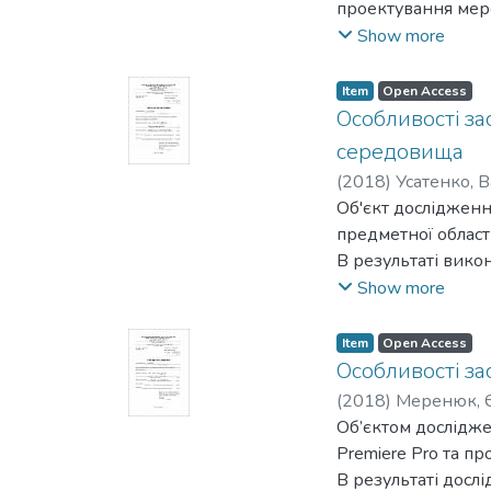
проектування мер
Мета дослідження:
“хмарної” платфор
Show more
звуковідтворення 
копій при функціо
характеристики та
В результаті вико
Item
Open Access
Об'єкт дослідженн
впровадження хмар
Особливості за
Предмет досліджен
визначення шляхі
середовища
Метод дослідження
існуючої схеми вз
систем Dolby Surr
(
2018
)
Усатенко, 
хмарних сервісів.
Новизна отриманих
Об'єкт дослідження
з локалізацією дж
предметної області
Практичне значен
В результаті викон
поглибленого вивч
різновиди; створен
Show more
формі; визначено 
Метою дослідження
Item
Open Access
технологій в освіт
Особливості за
Результатом роботи
(
2018
)
Меренюк, Є
перспективи і цілі
Об’єктом дослідже
Premiere Pro та п
В результаті дослі