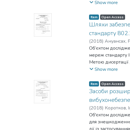
матеріали, дослід
Show more
аналітичної геометр
відеоспостереженн
Метою магістерськ
Item
Open Access
покращення їх зах
Шляхи забезпе
головних переваг і
стандарту 802.
Результатом робо
(
2018
)
Ануансах, 
рівні 1,0, 10,0, 20
Об’єктом дослідже
мереж стандарту I
Метою дисертації 
параметрів мереж
Show more
мереж та з’ясуват
мультимедійного 
Item
Open Access
Результатом дослі
Засоби розшире
функціонування б
вибухонебезпе
ефективності зас
(
2018
)
Коротков, 
інтервалів AIFS д
Об'єктом дослідже
реальної пропускн
для знешкодження
Предметом дослідж
дії із застосуван