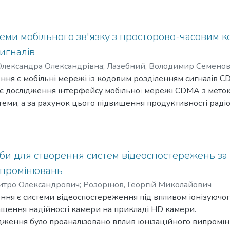
и є дослідження та аналіз функціональних можливостей пр
ker, та двух онлайн платформ Audiotool та Soundation. Роз
остей між ними.
еми мобільного зв'язку з просторово-часовим 
игналів
Олександра Олександрівна
;
Лазебний, Володимир Семено
ння є мобільні мережі із кодовим розділенням сигналів C
 є дослідження інтерфейсу мобільної мережі CDMA з мето
теми, а за рахунок цього підвищення продуктивності раді
йним обробленням сигналів.
дження є отримання деталізованої інформації щодо недол
ендацій щодо їх подолання для підвищення продуктивност
им кореляційним обробленням.
би для створення систем відеоспостережень за
ження є інтерфейс мобільної мережі з просторово-часов
випромінювань
итро Олександрович
;
Розорінов, Георгій Миколайович
я: теоретичний із застосуванням основних положення теор
ння є системи відеоспостереження під впливом іонізуючо
вого оброблення сигналів, теорії електрозв'язку, теорії п
ращення надійності камери на прикладі HD камери.
’язку, порівняльний аналіз для виявлення недоліків та їх 
ідження було проаналізовано вплив іонізаційного випромін
нізації для переходу від КОС до ПЧ-КОС, а також апарат ма