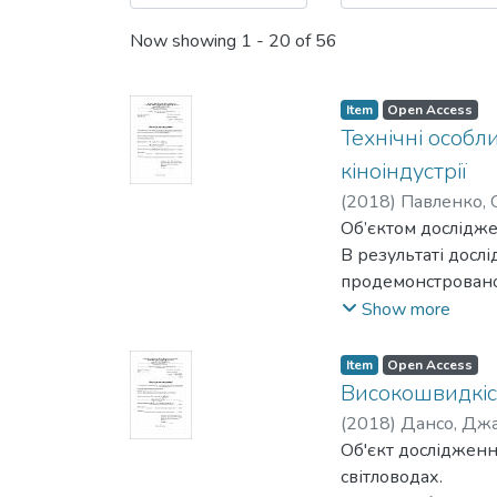
Now showing
1 - 20 of 56
Item
Open Access
Технічні особл
кіноіндустрії
(
2018
)
Павленко, 
Об’єктом дослідже
В результаті дос
продемонстровано 
практичні аспекти
Show more
Метою роботи є роз
реставрації зобра
Item
Open Access
подальшого викор
Високошвидкісн
Результатом робот
(
2018
)
Дансо, Дж
переваги і недолі
Об'єкт дослідження
описано покрокове
світловодах.