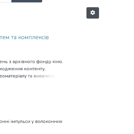
тем та комплексів
ень з архівного фонду кіно.
шкодження контенту,
еоматеріалу та виявлено
ипах носіїв, аналіз засобів
ото- чи відео-контенту для
много забезпечення, описано
програмному забезпеченні та
тонні імпульси у волоконних