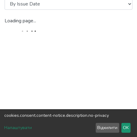
Loading page...
cookies.consent.content-notice.description.no-privacy
DSpace software
copyright © 2002-2026
LYRASIS
Налаштувати
Відхилити
OK
Cookie settings
Send Feedback