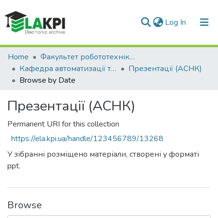
(current)
Log In
Communities & Collections
Home
Факультет робототехніки та приладобудування (ФРП)
Кафедра автоматизації та систем неруйнівного контролю (АСНК)
Презентації (АСНК)
All of DSpace
Browse by Date
Презентації (АСНК)
Permanent URI for this collection
https://ela.kpi.ua/handle/123456789/13268
У зібранні розміщено матеріали, створені у форматі
ppt.
Browse