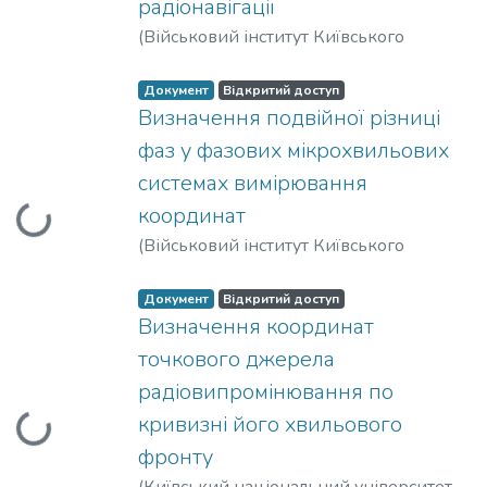
радіонавігації
(
Військовий інститут Київського
національного університету імені
Тараса Шевченка
,
2006
)
Авдєєнко, Гліб
Документ
Відкритий доступ
Леонідович
Визначення подвійної різниці
;
Карпенко, Борис
Олексійович
;
Федоров, Володимир
фаз у фазових мікрохвильових
Іванович
;
Якорнов, Євгеній
системах вимірювання
Аркадійович
координат
Вантажиться...
(
Військовий інститут Київського
національного університету імені
Тараса Шевченка
,
2007
)
Авдєєнко, Гліб
Документ
Відкритий доступ
Леонідович
Визначення координат
;
Карпенко, Борис
Олексійович
;
Якорнов, Євгеній
точкового джерела
Аркадійович
радіовипромінювання по
кривизні його хвильового
Вантажиться...
фронту