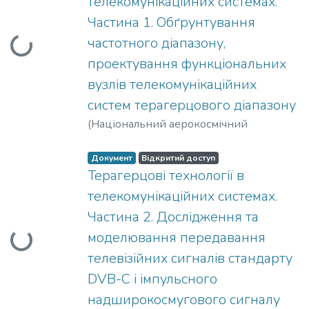
телекомунікаційних системах.
Частина 1. Обґрунтування
частотного діапазону,
Вантажиться...
проектування функціональних
вузлів телекомунікаційних
систем терагерцового діапазону
(
Національний аерокосмічний
університет ім. М. Є. Жуковського
“Харківський авіаційний інститут”
,
Документ
Відкритий доступ
2018
Терагерцові технології в
)
Авдєєнко, Гліб Леонідович
;
Бунін,
Сергій Георгійович
;
Наритник, Теодор
телекомунікаційних системах.
Миколайович
Частина 2. Дослідження та
моделювання передавання
Вантажиться...
телевізійних сигналів стандарту
DVB-C і імпульсного
надширокосмугового сигналу