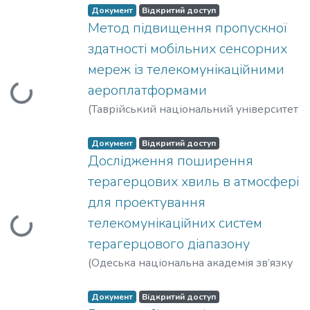
Леонідович
;
Бунін, Сергій Георгійович
;
Документ
Відкритий доступ
Наритник, Теодор Миколайович
Метод підвищення пропускної
здатності мобільних сенсорних
мереж із телекомунікаційними
аероплатформами
Вантажиться...
(
Таврійський національний університет
імені В. І. Вернадського
,
2017
)
Прищепа, Тетяна Олексіївна
Документ
Відкритий доступ
Дослідження поширення
терагерцових хвиль в атмосфері
для проектування
телекомунікаційних систем
Вантажиться...
терагерцового діапазону
(
Одеська національна академія зв’язку
ім. О.С.Попова
,
2017
)
Авдєєнко, Гліб
Леонідович
;
Бунін, Сергій Георгійович
;
Документ
Відкритий доступ