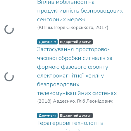
Наритник, Теодор Миколайович
Вплив мобільності на
продуктивність безпроводових
сенсорних мереж
(
КПІ ім. Ігоря Сікорського
,
2017
)
Вантажиться...
Прищепа, Тетяна Олексіївна
Документ
Відкритий доступ
Застосування просторово-
часової обробки сигналів за
формою фазового фронту
електромагнітної хвилі у
Вантажиться...
безпроводових
телекомунікаційних системах
(
2018
)
Авдєєнко, Гліб Леонідович
;
Якорнов, Євгеній Аркадійович
Документ
Відкритий доступ
Терагерцові технології в