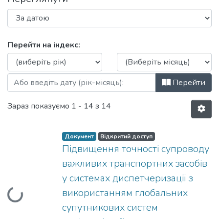
Перегляд Статті (ТК) за Дата публікаці
Перейти на індекс:
Перейти
Зараз показуємо
1 - 14 з 14
Документ
Відкритий доступ
Підвищення точності супроводу
важливих транспортних засобів
у системах диспетчеризації з
використанням глобальних
Вантажиться...
супутникових систем