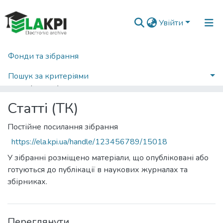
Увійти
Фонди та зібрання
Головна
Навчально-науковий інститут телекомунікаційних систем (НН ІТС)
Кафедра телекомунiкацiй (ТК)
Статті (ТК)
Пошук за критеріями
Переглянути за датою
Статті (ТК)
Постійне посилання зібрання
https://ela.kpi.ua/handle/123456789/15018
У зібранні розміщено матеріали, що опубліковані або
готуються до публікації в наукових журналах та
збірниках.
Переглянути