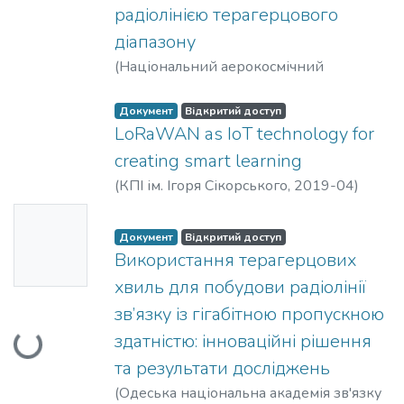
радіолінією терагерцового
діапазону
(
Національний аерокосмічний
університет ім. М. Є. Жуковського
“Харківський авіаційний інститут”
,
Документ
Відкритий доступ
2018
LoRaWAN as IoT technology for
)
Авдєєнко, Гліб Леонідович
;
Наритник, Теодор Миколайович
;
Бунін,
creating smart learning
Сергій Георгійович
(
КПІ ім. Ігоря Сікорського
,
2019-04
)
Rybak, O. O.
;
Nazarenko, O. I.
Ескіз
Документ
Відкритий доступ
недосту
Використання терагерцових
пний
хвиль для побудови радіолінії
зв’язку із гігабітною пропускною
здатністю: інноваційні рішення
Вантажиться...
та результати досліджень
(
Одеська національна академія зв'язку