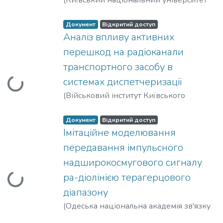
(
Київський національний університет
імені Тараса Шевченка, Видавничо-
поліграфічний центр "Київський
Документ
Відкритий доступ
університет"
Аналіз впливу активних
,
2008
)
Карпенко, Борис
Олексійович
;
Авдєєнко, Гліб
перешкод на радіоканали
Леонідович
;
Федоров, Володимир
транспортного засобу в
Іванович
системах диспетчеризації
Вантажиться...
(
Військовий інститут Київського
національного університету імені
Тараса Шевченка
,
2008
)
Авдєєнко, Гліб
Документ
Відкритий доступ
Леонідович
Імітаційне моделювання
передавання імпульсного
надширокосмугового сигналу
ра-діолінією терагерцового
Вантажиться...
діапазону
(
Одеська національна академія зв'язку
ім. О. С. Попова
,
2017
)
Авдєєнко, Гліб