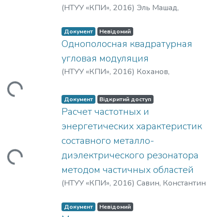
(
НТУУ «КПИ»
,
2016
)
Эль Машад,
Мохамед Б.
;
Абуэльэз, Ахмед ас-Саид
;
El Mashade, Mohamed Bakry
;
AbouElez,
Документ
Невідомий
Ahmed Elsayed
Однополосная квадратурная
угловая модуляция
(
НТУУ «КПИ»
,
2016
)
Коханов,
Александр Борисович
;
Левковская,
тажиться...
Мария Юрьевна
;
Kokhanov, A. B.
;
Документ
Відкритий доступ
Levkovskaya, M. Yu.
Расчет частотных и
энергетических характеристик
составного металло-
диэлектрического резонатора
тажиться...
методом частичных областей
(
НТУУ «КПИ»
,
2016
)
Савин, Константин
Георгиевич
;
Голубева, Ирина Петровна
;
Прокопенко, Юрий Васильевич
;
Savin,
Документ
Невідомий