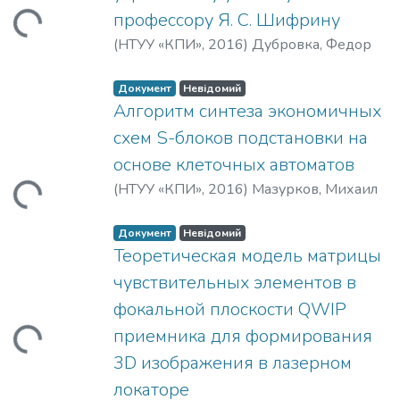
профессору Я. С. Шифрину
тажиться...
(
НТУУ «КПИ»
,
2016
)
Дубровка, Федор
Федорович
Документ
Невідомий
Алгоритм синтеза экономичных
схем S-блоков подстановки на
основе клеточных автоматов
(
НТУУ «КПИ»
,
2016
)
Мазурков, Михаил
тажиться...
Иванович
;
Соколов, Артем Викторович
;
Mazurkov, Michael I.
;
Sokolov, Artem V.
Документ
Невідомий
Теоретическая модель матрицы
чувствительных элементов в
фокальной плоскости QWIP
приемника для формирования
тажиться...
3D изображения в лазерном
локаторе