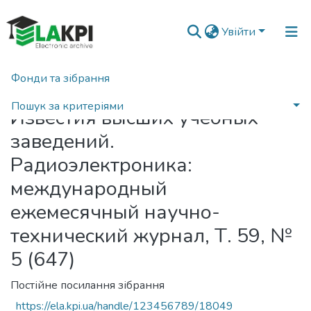
Увійти
Фонди та зібрання
Головна
Пошук за критеріями
Известия высших учебных
заведений.
Радиоэлектроника:
международный
ежемесячный научно-
технический журнал, Т. 59, №
5 (647)
Постійне посилання зібрання
https://ela.kpi.ua/handle/123456789/18049