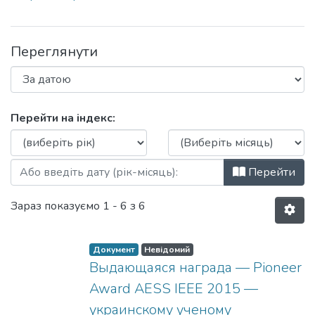
Переглянути
Перегляд Известия высших учебных за
Перейти на індекс:
Перейти
Зараз показуємо
1 - 6 з 6
Документ
Невідомий
Выдающаяся награда — Pioneer
Award AESS IEEE 2015 —
украинскому ученому