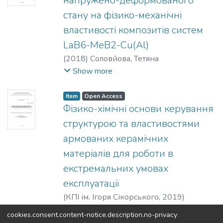
напружено-деформованого
стану на фізико-механічні
властивості композитів систем
LaB6-MeB2-Cu(Al)
(
2018
)
Соловйова, Тетяна
Олександрівна
Show more
Item
Open Access
Фізико-хімічні основи керування
структурою та властивостями
армованих керамічних
матеріалів для роботи в
екстремальних умовах
експлуатації
(
КПІ ім. Ігоря Сікорського
,
2019
)
Богомол, Юрій Іванович
cookies.consent.content-notice.description.no-privacy