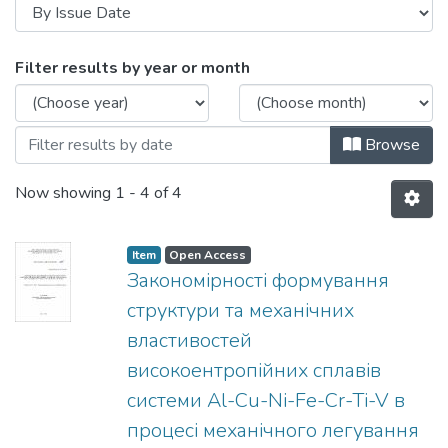
Browsing Автореферати (ВМПМ ІФФ) by
Filter results by year or month
Browse
Now showing
1 - 4 of 4
Item
Open Access
Закономірності формування
структури та механічних
властивостей
високоентропійних сплавів
системи Al-Cu-Ni-Fe-Cr-Ti-V в
процесі механічного легування