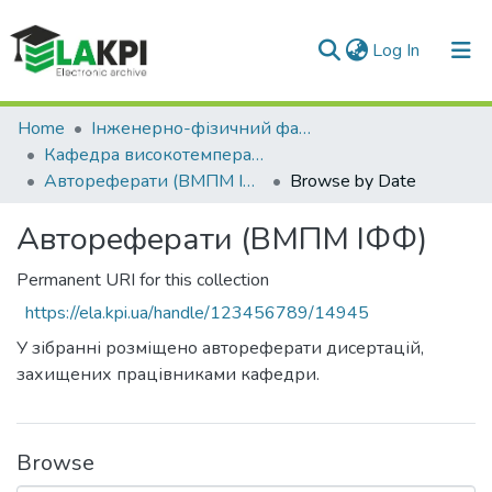
(current)
Log In
Communities & Collections
Home
Інженерно-фізичний факультет (ІФФ)
Кафедра високотемпературних матеріалів та порошкової металургії (ВМПМ ІФФ)
All of DSpace
Автореферати (ВМПМ ІФФ)
Browse by Date
Автореферати (ВМПМ ІФФ)
Permanent URI for this collection
https://ela.kpi.ua/handle/123456789/14945
У зібранні розміщено автореферати дисертацій,
захищених працівниками кафедри.
Browse