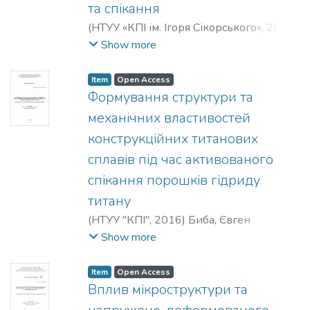
та спікання
(
НТУУ «КПІ ім. Ігоря Сікорського»
,
2016
)
Чернявський, Вадим Вікторович
;
Show more
Високотемпературних матеріалів та
порошкової металургії
;
Інженерно-
Item
Open Access
фізичний
;
Національний технічний
Формування структури та
університет України «Київський
механічних властивостей
політехнічний інститут ім. Ігоря
конструкційних титанових
Сікорського»
сплавів під час активованого
спікання порошків гідриду
титану
(
НТУУ "КПІ"
,
2016
)
Биба, Євген
Георгійович
;
високотемпературних
Show more
матеріалів та порошкової металургії
;
інженерно-фізичний
;
Національний
Item
Open Access
технічний університет України
Вплив мікроструктури та
"Київський політехнічний інститут"