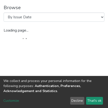
Browse
Loading page...
We collect and process your personal information for the
following purposes:
Authentication, Preferences,
Acknowledgement and Statistics
.
DSpace software
copyright © 2002-2026
LYRASIS
Customize
Decline
That's ok
Cookie settings
Send Feedback