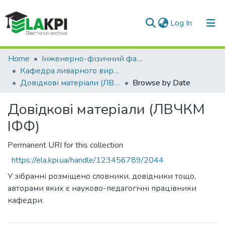
(current)
Log In
Communities & Collections
Home
Інженерно-фізичний факультет (ІФФ)
Кафедра ливарного виробництва чорних і кольорових металів (ЛВЧКМ ІФФ)
All of DSpace
Довідкові матеріали (ЛВЧКМ ІФФ)
Browse by Date
Довідкові матеріали (ЛВЧКМ
ІФФ)
Permanent URI for this collection
https://ela.kpi.ua/handle/123456789/2044
У зібранні розміщено словники, довідники тощо,
авторами яких є науково-педагогічні працівники
кафедри.