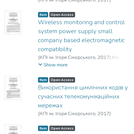
(
КПІ ім. Ігоря Сікорського
,
2017
)
Коротков, І. Г.
Item
Open Access
Wireless monitoring and control
system power supply small
company based electromagnetic
compatibility
(
КПІ ім. Ігоря Сікорського
,
2017
)
Marynin,
D. L.
Show more
Item
Open Access
Використання циклічних кодів у
сучасних телекомунікаційних
мережах
(
КПІ ім. Ігоря Сікорського
,
2017
)
Кодоненко, К. Г.
Item
Open Access