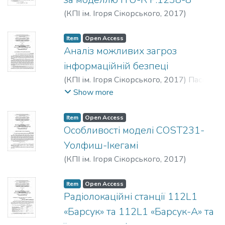
(
КПІ ім. Ігоря Сікорського
,
2017
)
Мажаренко, В. В.
Item
Open Access
Аналіз можливих загроз
інформаційній безпеці
(
КПІ ім. Ігоря Сікорського
,
2017
)
Пасько,
В. П.
Show more
Item
Open Access
Особливості моделі COST231-
Уолфиш-Ікегамі
(
КПІ ім. Ігоря Сікорського
,
2017
)
Макаренко, Ю. В.
Item
Open Access
Радіолокаційні станції 112L1
«Барсук» та 112L1 «Барсук-А» та