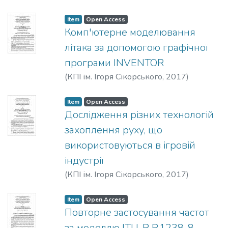
Item
Open Access
Комп'ютерне моделювання
літака за допомогою графічної
програми INVENTOR
(
КПІ ім. Ігоря Сікорського
,
2017
)
Купленко, Д.
Item
Open Access
Дослідження різних технологій
захоплення руху, що
використовуються в ігровій
індустрії
(
КПІ ім. Ігоря Сікорського
,
2017
)
Виноградча, Е. В.
Item
Open Access
Повторне застосування частот
за моделлю ITU-R P.1238-8