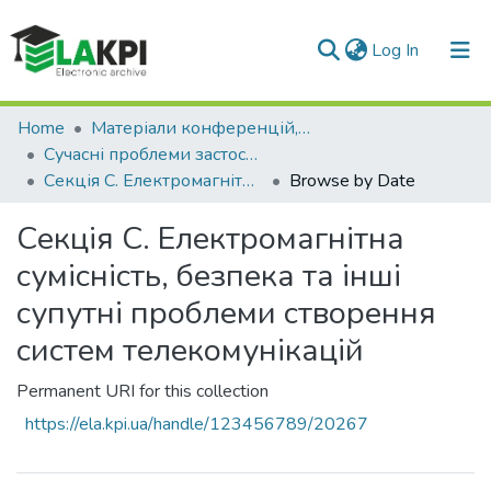
(current)
Log In
Communities & Collections
Home
Матеріали конференцій, семінарів і т.п.
Сучасні проблеми застосування електронних та інформаційних технологій в телекомунікаціях, телебаченні та цифровому кінематографі
All of DSpace
Секція С. Електромагнітна сумісність, безпека та інші супутні проблеми створення систем телекомунікацій
Browse by Date
Секція С. Електромагнітна
сумісність, безпека та інші
супутні проблеми створення
систем телекомунікацій
Permanent URI for this collection
https://ela.kpi.ua/handle/123456789/20267