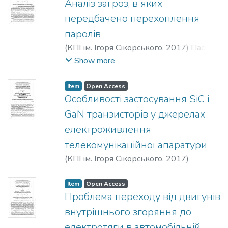
Аналіз загроз, в яких
передбачено перехоплення
паролів
(
КПІ ім. Ігоря Сікорського
,
2017
)
Пасько,
В. П.
Show more
Item
Open Access
Особливості застосування SiC і
GaN транзисторів у джерелах
електроживлення
телекомунікаційної апаратури
(
КПІ ім. Ігоря Сікорського
,
2017
)
Синиця, О. А.
Item
Open Access
Проблема переходу від двигунів
внутрішнього згоряння до
електротяги в автомобільній