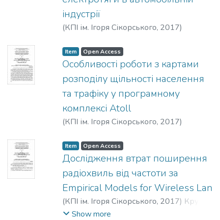
індустрії
(
КПІ ім. Ігоря Сікорського
,
2017
)
Синиця, О. А.
Item
Open Access
Особливості роботи з картами
розподілу щільності населення
та трафіку у програмному
комплексі Atoll
(
КПІ ім. Ігоря Сікорського
,
2017
)
Канцедал, О. В.
Item
Open Access
Дослідження втрат поширення
радіохвиль від частоти за
Empirical Models for Wireless Lan
(
КПІ ім. Ігоря Сікорського
,
2017
)
Круц,
А. А.
Show more