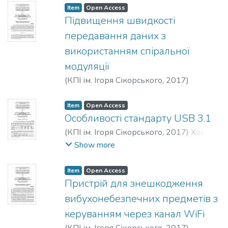
Item
Open Access
Підвищення швидкості
передавання даних з
використанням спіральної
модуляції
(
КПІ ім. Ігоря Сікорського
,
2017
)
Озарко, О. Р.
Item
Open Access
Особливості стандарту USB 3.1
(
КПІ ім. Ігоря Сікорського
,
2017
)
Хома,
В. В.
Show more
Item
Open Access
Пристрій для знешкодження
вибухонебезпечних предметів з
керуванням через канал WiFi