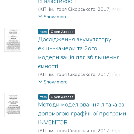
їх властивості
(
КПІ ім. Ігоря Сікорського
,
2017
)
Мазін,
М. Ю.
;
Поляков, О. В.
;
Михальчук, Е. О.
Show more
Item
Open Access
Дослідження акумулятору
екшн-камери та його
модернізація для збільшення
ємності
(
КПІ ім. Ігоря Сікорського
,
2017
)
Ґедзь,
О. О.
Show more
Item
Open Access
Методи моделювання літака за
допомогою графічної програми
INVENTOR
(
КПІ ім. Ігоря Сікорського
,
2017
)
Сущук,