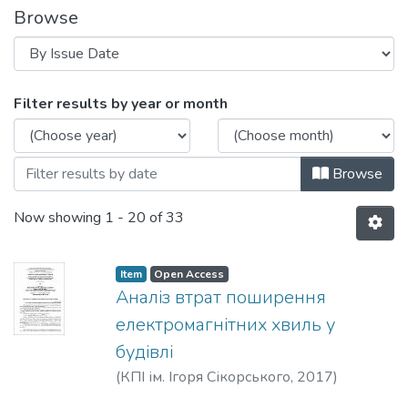
Browse
Browsing Секція С. Електромагнітна су
Filter results by year or month
Browse
Now showing
1 - 20 of 33
Item
Open Access
Аналіз втрат поширення
електромагнітних хвиль у
будівлі
(
КПІ ім. Ігоря Сікорського
,
2017
)
Семенов, Б. Ф.