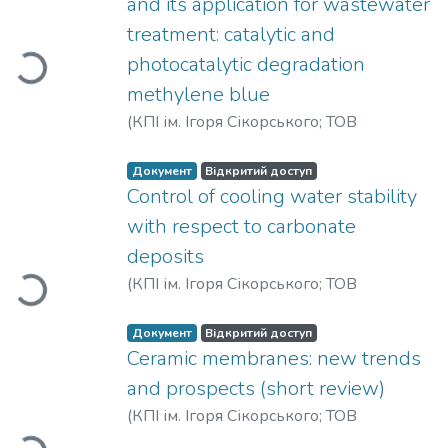
Вантажиться...
and its application for wastewater
treatment: catalytic and
photocatalytic degradation
methylene blue
(
КПІ ім. Ігоря Сікорського; ТОВ
«Українська водна спілка»
,
2020
)
Skіba,
M.
;
Vorobyova, V.
;
Kovalenko, I.
;
Документ
Відкритий доступ
Makarshenko, N.
Control of cooling water stability
Вантажиться...
with respect to carbonate
deposits
(
КПІ ім. Ігоря Сікорського; ТОВ
«Українська водна спілка»
,
2020
)
Kochmarskii, V. Z.
Документ
Відкритий доступ
Ceramic membranes: new trends
Вантажиться...
and prospects (short review)
(
КПІ ім. Ігоря Сікорського; ТОВ
«Українська водна спілка»
,
2020
)