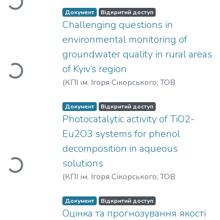
Serhiienko, Alla O.
;
Dontsova, Tetiana A.
;
Документ
Відкритий доступ
Yanushevska, Olena I.
;
Nahirniak, Svitlana V.
;
Challenging questions in
Вантажиться...
Hosseini-Bandegharaei, Ahmad
environmental monitoring of
groundwater quality in rural areas
of Kyiv’s region
(
КПІ ім. Ігоря Сікорського; ТОВ
«Українська водна спілка»
,
2020
)
Serdiuk, Viktoriia
;
Maksin, Viktor
Документ
Відкритий доступ
Photocatalytic activity of TiO2-
Вантажиться...
Eu2O3 systems for phenol
decomposition in aqueous
solutions
(
КПІ ім. Ігоря Сікорського; ТОВ
«Українська водна спілка»
,
2020
)
Van
Tien Mai
;
Le Thi Hai Le
Документ
Відкритий доступ
Оцінка та прогнозування якості