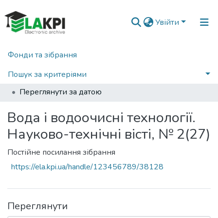
Увійти
Фонди та зібрання
Головна
Наукова періодика
Вода і водоочисні технології. Науково-технічні вісті
2020
Пошук за критеріями
Вода і водоочисні технології. Науково-технічні вісті, № 2(27)
Переглянути за датою
Вода і водоочисні технології.
Науково-технічні вісті, № 2(27)
Постійне посилання зібрання
https://ela.kpi.ua/handle/123456789/38128
Переглянути