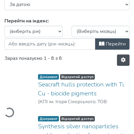
Перегляд Вода і водоочисні технології.
Перейти на індекс:
Перейти
Зараз показуємо
1 - 8 з 8
Документ
Відкритий доступ
Seacraft hulls protection with Ti,
Вантажиться...
Cu - biocide pigments
(
КПІ ім. Ігоря Сікорського; ТОВ
«Українська водна спілка»
,
2020
)
Shablovski, V. A.
;
Tuchkovskaya, A. V.
;
Документ
Відкритий доступ
Rukhlya, V. A.
;
Pap, O. G.
;
Vasily, S. L.
Synthesis silver nanoparticles