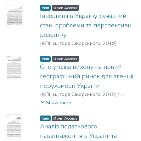
Item
Open Access
Інвестиції в Україну: сучасний
стан, проблеми та перспективи
розвитку
(
КПІ ім. Ігоря Сікорського
,
2019
)
Дейнека, К. А.
;
Обелець, Т. В.
Item
Open Access
Специфіка виходу на новий
географічний ринок для агенції
нерухомості України
(
КПІ ім. Ігоря Сікорського
,
2019
)
Саєнко,
Д. А.
;
Писаренко, Н. Л.
Show more
Item
Open Access
Аналіз податкового
навантаження в Україні та