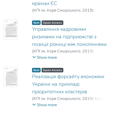
країнах ЄС
(
КПІ ім. Ігоря Сікорського
,
2019
)
Горобей, К. Д.
;
Цимбаленко, Я. Ю.
Item
Open Access
Управління кадровими
ризиками на підприємстві з
позиції різниці між поколіннями
(
КПІ ім. Ігоря Сікорського
,
2019
)
Піткельова, В. Є.
;
Воржакова, Юлія
Show more
Петрівна
Item
Open Access
Реалізація форсайту економіки
України на прикладі
пріоритетних кластерів
(
КПІ ім. Ігоря Сікорського
,
2019
)
Корчак,
Анастасія Олександрівна
;
Войтко,
Show more
Сергій Васильович