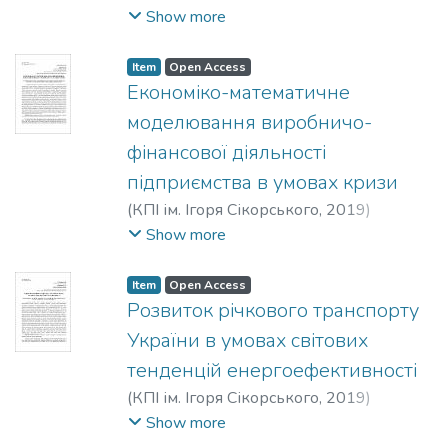
Оксана Вікторівна
;
Манаєнко, Ірина
Show more
Миколаївна
Item
Open Access
Економіко-математичне
моделювання виробничо-
фінансової діяльності
підприємства в умовах кризи
(
КПІ ім. Ігоря Сікорського
,
2019
)
Костенко, Д. Ю.
;
Цеслів, Ольга
Show more
Володимирівна
Item
Open Access
Розвиток річкового транспорту
України в умовах світових
тенденцій енергоефективності
(
КПІ ім. Ігоря Сікорського
,
2019
)
Сліпенко, Анастасія Костянтинівна
;
Show more
Манаєнко, Ірина Миколаївна