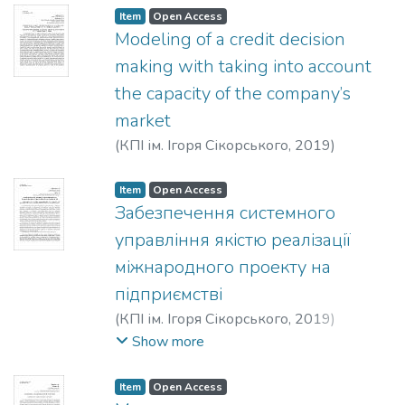
Item
Open Access
Modeling of a credit decision
making with taking into account
the capacity of the company’s
market
(
КПІ ім. Ігоря Сікорського
,
2019
)
Sadlovska, N. O.
;
Zhukovska, O. A.
Item
Open Access
Забезпечення системного
управління якістю реалізації
міжнародного проекту на
підприємстві
(
КПІ ім. Ігоря Сікорського
,
2019
)
Пермінова, Світлана Олександрівна
;
Show more
Чуб, Є. С.
Item
Open Access