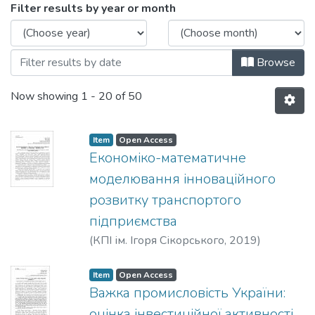
Browsing 2019 by Issue Date
Filter results by year or month
Browse
Now showing
1 - 20 of 50
Item
Open Access
Економіко-математичне
моделювання інноваційного
розвитку транспортого
підприємства
(
КПІ ім. Ігоря Сікорського
,
2019
)
Сердюк, О. В.
;
Стець, О. В.
Item
Open Access
Важка промисловість України:
оцінка інвестиційної активності