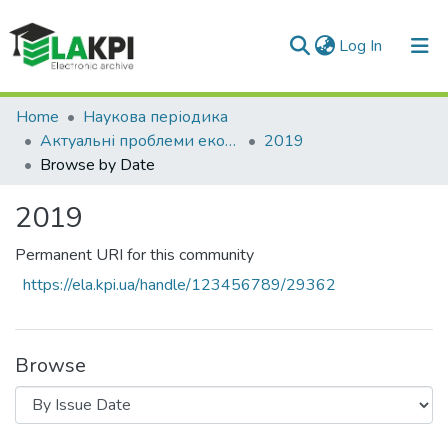
(current)
Log In
Communities & Collections
Home
Наукова періодика
Актуальні проблеми економіки та управління
2019
All of DSpace
Browse by Date
2019
Permanent URI for this community
https://ela.kpi.ua/handle/123456789/29362
Browse