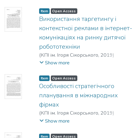
Вікторович
Item
Open Access
Використання таргетингу і
контекстної реклами в інтернет-
комунікаціях на ринку дитячої
робототехніки
(
КПІ ім. Ігоря Сікорського
,
2019
)
Бакуновська, Д. Д.
;
Солнцев, Сергій
Show more
Олексійович
;
Юдіна, Наталія
Володимирівна
Item
Open Access
Особливості стратегічного
планування в міжнародних
фірмах
(
КПІ ім. Ігоря Сікорського
,
2019
)
Пилявська, Є. О.
;
Чупріна, Маргарита
Show more
Олександрівна
Item
Open Access