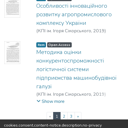
Особливості інноваційного
розвитку агропромислового
комплексу України
(
КПІ ім. Ігоря Сікорського
,
2019
)
Павлова, Г. В.
;
Кухарук, А. Д.
Item
Open Access
Методика оцінки
конкурентоспроможності
логістичної системи
підприємства машинобудівної
галузі
(
КПІ ім. Ігоря Сікорського
,
2019
)
Маркітан, О. І.
;
Смерічевська, Світлана
Show more
Василівна
(current)
«
1
2
3
»
cookies.consent.content-notice.description.no-privacy