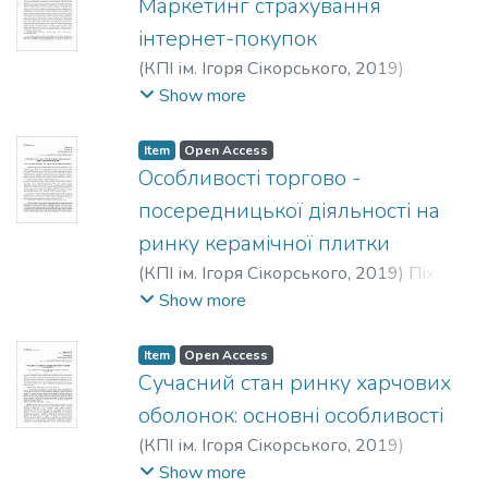
Маркетинг страхування
інтернет-покупок
(
КПІ ім. Ігоря Сікорського
,
2019
)
Шрейдер, А. О.
;
Юдіна, Наталія
Show more
Володимирівна
Item
Open Access
Особливості торгово -
посередницької діяльності на
ринку керамічної плитки
(
КПІ ім. Ігоря Сікорського
,
2019
)
Піхур,
О. О.
;
Голюк, Вікторія Ярославівна
Show more
Item
Open Access
Сучасний стан ринку харчових
оболонок: основні особливості
(
КПІ ім. Ігоря Сікорського
,
2019
)
Давидова, О. Б.
;
Зозульов, Олександр
Show more