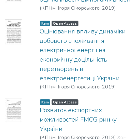
(
КПІ ім. Ігоря Сікорського
,
2019
)
Тєлєгіна, Д. М.
;
Обелець, Т. В.
Item
Open Access
Оцінювання впливу динаміки
добового споживання
електричної енергії на
економічну доцільність
перетворень в
електроенергетиці України
(
КПІ ім. Ігоря Сікорського
,
2019
)
Круцяк, Михайло Орестович
Item
Open Access
Розвиток експортних
можливостей FMCG ринку
України
(
КПІ ім. Ігоря Сікорського
,
2019
)
Хомич,