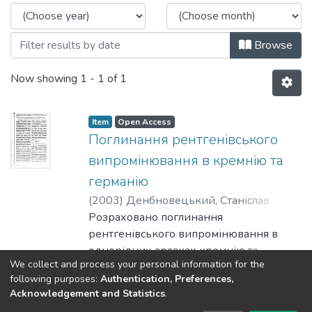
Browse
Now showing
1 - 1 of 1
Item
Open Access
Поглинання рентгенівського
випромінювання в кремнію та
германію
(
2003
)
Денбновецький, Станіслав
Володимирович
Розраховано поглинання
;
Лещишин, Олександр
Володимирович
рентгенівського випромінювання в
;
Слободян, Ніна
Вячеславівна
однорідних зразках кремнію та
We collect and process your personal information for the
германію в залежності від
Show more
following purposes:
Authentication, Preferences,
конструктивних особливостей
Acknowledgement and Statistics
.
рентгенівської трубки (матеріалу та