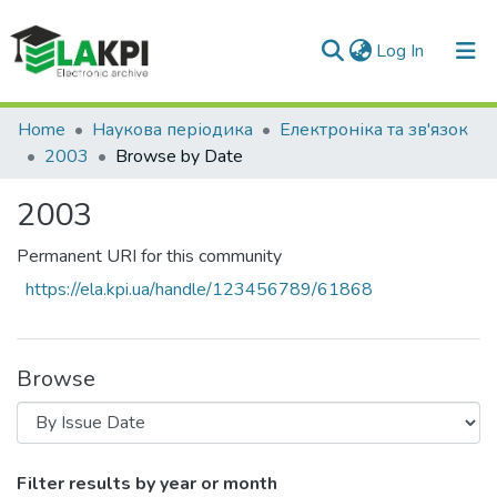
(current)
Log In
Communities & Collections
Home
Наукова періодика
Електроніка та зв'язок
2003
Browse by Date
All of DSpace
2003
Permanent URI for this community
https://ela.kpi.ua/handle/123456789/61868
Browse
Browsing 2003 by Issue Date
Filter results by year or month