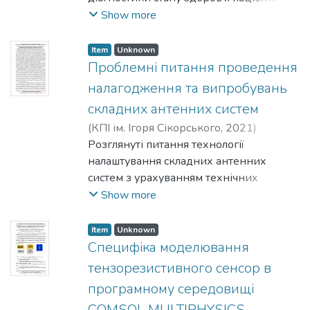
медичних досліджень. Розробка
Show more
технічних засобів, методів, алгоритмів
для аналізу стану клітин крові -
Item
Unknown
еритроцитів на основі сучасних
Проблемні питання проведення
оптоелектронних та лазерних
налагодження та випробувань
технологій забезпечує високу
складних антенних систем
ефективність та точність.
(
КПІ ім. Ігоря Сікорського
,
2021
)
Для аналізу стану еритроцитів
Волошин, О. П.
Розглянуті питання технології
;
Ліпатов, В. П.
;
Марков, В.
широкого застосування отримав метод
І.
налаштування складних антенних
;
Остапенко, Д. А.
аналізу спек-лів[1],[2].
систем з урахуванням технічних
особливостей виробів пов'язаних з їх
Show more
апаратурною реалізацією і
вбудованими системами контролю та
Item
Unknown
калібрування.
Специфіка моделювання
тензорезистивного сенсор в
програмному середовищі
COMSOL MULTIPHYSICS