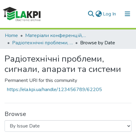
(current)
Log In
Communities & Collections
Home
Матеріали конференцій, семінарів і т.п.
Радіотехнічні проблеми, сигнали, апарати та системи
Browse by Date
All of DSpace
Радіотехнічні проблеми,
сигнали, апарати та системи
Permanent URI for this community
https://ela.kpi.ua/handle/123456789/62205
Browse