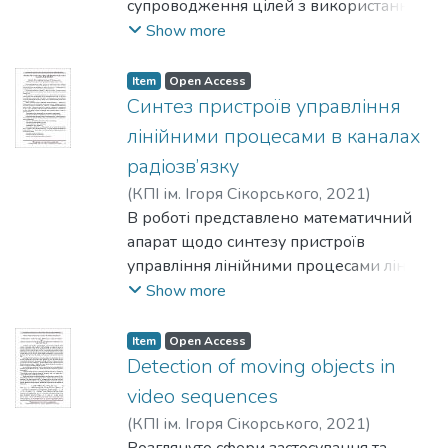
супроводження цілей з використанням
методу оцінки оптичного потоку.
Show more
Розглянуто основне рівняння
диференціальних методів обчислення
Item
Open Access
оптичного потоку та базові припущення
Синтез пристроїв управління
для його рішення.
лінійними процесами в каналах
радіозв’язку
(
КПІ ім. Ігоря Сікорського
,
2021
)
Міщенко, В. О.
В роботі представлено математичний
;
Степанов, М. М.
апарат щодо синтезу пристроїв
управління лінійними процесами ліній
зв’язку для застосування в системах та
Show more
засобах радіозв’язку які передають
великий обсяг інформації. Пристрої
Item
Open Access
управління лінійними процесами, які
Detection of moving objects in
створенні за допомогою цього
video sequences
математичного апарату, дозволяють
(
КПІ ім. Ігоря Сікорського
,
2021
)
вдосконалити, з найменшими