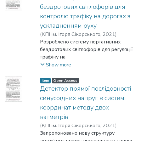
досліджено
бездротових світлофорів для
вплив кількості маяків що
контролю трафіку на дорогах з
використовується для розрахунку.
ускладненням руху
(
КПІ ім. Ігоря Сікорського
,
2021
)
Красницький, М. О.
Розроблено систему портативних
;
Мирончук, О. Ю.
бездротових світлофорів для регуляції
трафіку на
ділянці з ускладненим рухом.
Show more
Розроблено алгоритм аутентифікації,
який забезпечує без пеку даних і
Item
Open Access
налаштувань системи. Запропоновано
Детектор прямої послідовності
елементну базу для реалізації системи
синусоїдних напруг в системі
і представлено схему підключення
координат методу двох
елементів.
ватметрів
(
КПІ ім. Ігоря Сікорського
,
2021
)
Артеменко, М. Ю.
Запропоновано нову структуру
;
Батрак, Л. М.
;
Кутафін, Ю. В.
детектора прямої послідовності напруг