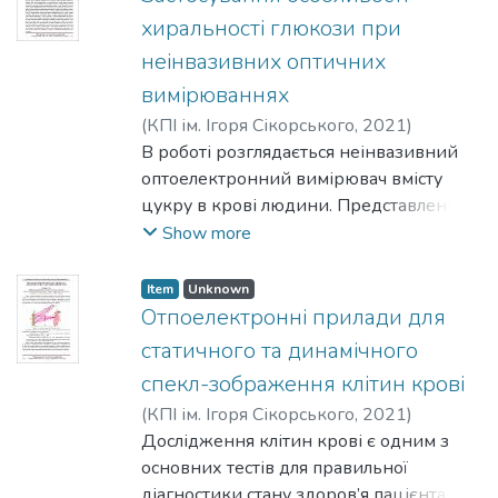
аналізатора заряджених ча-стинок
хиральності глюкози при
високих енергій, що проектується.
неінвазивних оптичних
вимірюваннях
(
КПІ ім. Ігоря Сікорського
,
2021
)
Дідковський, Т. М.
В роботі розглядається неінвазивний
;
Богомолов, М. Ф.
оптоелектронний вимірювач вмісту
цукру в крові людини. Представлений
спосіб підвищення точності
Show more
вимірювання рівня глюкози шляхом
доповнення структури приладу та
Item
Unknown
запропонована його загальна
Отпоелектронні прилади для
структурна схема.
статичного та динамічного
спекл-зображення клітин крові
(
КПІ ім. Ігоря Сікорського
,
2021
)
Стативка, І. Д.
Дослідження клітин крові є одним з
;
Богомолов, М. Ф.
основних тестів для правильної
діагностики стану здоров’я пацієнта та