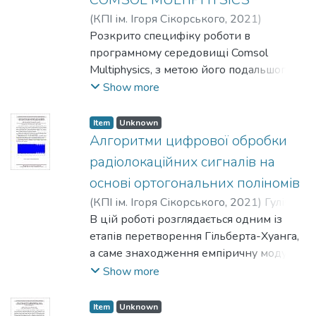
(
КПІ ім. Ігоря Сікорського
,
2021
)
Гончарук, А. В.
Розкрито специфіку роботи в
;
Савченко, І. О.
;
Адаменко, Ю. Ф.
програмному середовищі Comsol
Multiphysics, з метою його подальшого
використання для моделювання
Show more
авторського комбінованого давача
артеріального тиску.
Item
Unknown
Алгоритми цифрової обробки
радіолокаційних сигналів на
основі ортогональних поліномів
(
КПІ ім. Ігоря Сікорського
,
2021
)
Гуліч, Є.
Д.
В цій роботі розглядається одним із
;
Чмельов, В. О.
етапів перетворення Гільберта-Хуанга,
а саме знаходження емпіричну моду.
Основною задачею є вивчення
Show more
перетворення Гільберта-Хуанга та
порівняння його з іншими частотно-
Item
Unknown