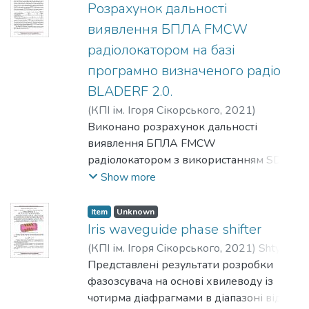
часовими методами аналізу сигналів.
Розрахунок дальності
виявлення БПЛА FMCW
радіолокатором на базі
програмно визначеного радіо
BLADERF 2.0.
(
КПІ ім. Ігоря Сікорського
,
2021
)
Неуймін, О. С.
Виконано розрахунок дальності
;
Маленчик, Т. В.
виявлення БПЛА FMCW
радіолокатором з використанням SDR
BladeRF 2.0 та його модулів.
Show more
Item
Unknown
Iris waveguide phase shifter
(
КПІ ім. Ігоря Сікорського
,
2021
)
Shtyk, T.
V.
Представлені результати розробки
;
Savenchuk, T. V.
;
Kornieva, O. A.
;
Piltyay,
S. І.
фазозсувача на основі хвилеводу із
;
Bulashenko, A. V.
чотирма діафрагмами в діапазоні від