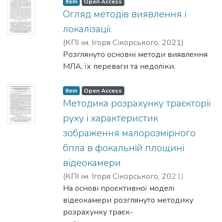
Item
Open Access
Огляд методів виявлення і
локалізації.
(
КПІ ім. Ігоря Сікорського
,
2021
)
Сокольський, С. О.
Розглянуто основні методи виявлення
;
Мовчанюк, А. В.
МЛА, їх переваги та недоліки.
Item
Open Access
Методика розрахунку траєкторії
руху і характеристик
зображення малорозмірного
бпла в фокальній площині
відеокамери
(
КПІ ім. Ігоря Сікорського
,
2021
)
Герасименко, А. О.
На основі проєктивної моделі
;
Крот, Ю. Ю.
;
Жук, С.
Я.
відеокамери розглянуто методику
розрахунку траєк-