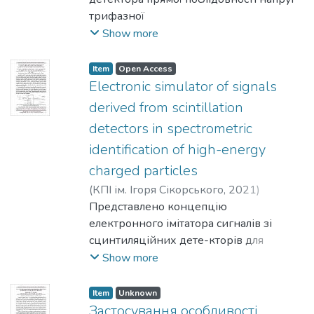
трифазної
мережі для керування паралельним
Show more
активним фільтром в системі
координат методу двох
Item
Open Access
ватметрів, що відрізняється простотою
Electronic simulator of signals
реалізації та підвищеною точністю.
derived from scintillation
detectors in spectrometric
identification of high-energy
charged particles
(
КПІ ім. Ігоря Сікорського
,
2021
)
Yezerskyi, N. V.
Представлено концепцію
;
Movchaniuk, A. V.
;
Dudnik,
O. V.
електронного імітатора сигналів зі
сцинтиляційних дете-кторів для
заміщення системи, розміщеної у
Show more
камері з джерелом іонізуючого
випроміню-вання при випробуваннях
Item
Unknown
електронних систем спектрометра-
Застосування особливості