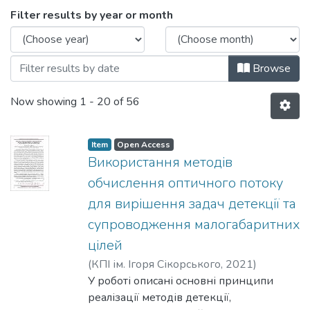
Browsing Радіотехнічні проблеми, сигн
Filter results by year or month
Browse
Now showing
1 - 20 of 56
Item
Open Access
Використання методів
обчислення оптичного потоку
для вирішення задач детекції та
супроводження малогабаритних
цілей
(
КПІ ім. Ігоря Сікорського
,
2021
)
Соколов, К. А
У роботі описані основні принципи
реалізації методів детекції,