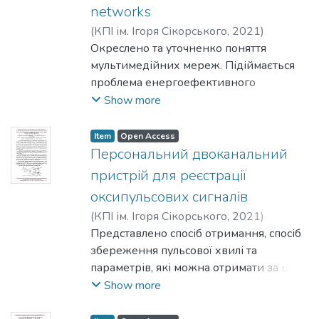
networks
(
КПІ ім. Ігоря Сікорського
,
2021
)
Lavrinenko, Vladyslav
Окреслено та уточненко поняття
мультимедійних мереж. Підіймається
проблема енергоефективного
використання ресурсів, вуглецевого
Show more
сліду. Описано шляхи вирішення в
контексті мереж 5-го покоління.
Item
Open Access
Вказані основні парадигми та необхідні
Персональний двоканальний
для цього технології, зокрема виділено
пристрій для реєстрації
технології гетерогенних мереж,
оксипульсових сигналів
неортогонального множинного доступу
(
КПІ ім. Ігоря Сікорського
,
2021
)
та MIMO.
Зіменко, Д. О.
Представлено спосіб отримання, спосіб
;
Матрофайло, Н. І.
;
Гусєва,
О. В.
збереження пульсової хвилі та
параметрів, які можна отримати за цих
даних. Розглянуто реалізацію даного
Show more
пристрою.