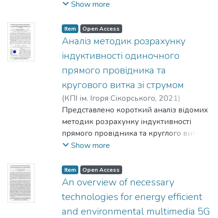
10.7 ГГЦ до 12.8 ГГц.
Show more
Item
Open Access
Аналіз методик розрахунку
індуктивності одиночного
прямого провідника та
кругового витка зі струмом
(
КПІ ім. Ігоря Сікорського
,
2021
)
Середін, А. П.
Представлено короткий аналіз відомих
;
Мовчанюк, А. В.
;
Каращук, Я. Ф.
методик розрахунку індуктивності
прямого провідника та круглого витка
на основі досліджень Доуела, Цейтліна
Show more
та Фока, за результатами якого
визначено, що методика Фока є
Item
Open Access
найбільш точною у плані врахування
An overview of necessary
особливостей протікання струму у
technologies for energy efficient
кільцевому провіднику, окреслено
and environmental multimedia 5G
перспективи подальших досліджень.