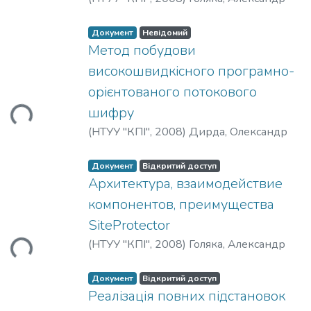
Документ
Невідомий
Метод побудови
високошвидкісного програмно-
ться...
орієнтованого потокового
шифру
(
НТУУ "КПІ"
,
2008
)
Дирда, Олександр
Документ
Відкритий доступ
Архитектура, взаимодействие
компонентов, преимущества
ться...
SiteProtector
(
НТУУ "КПІ"
,
2008
)
Голяка, Александр
Документ
Відкритий доступ
Реалізація повних підстановок