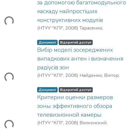
за допомогою багатомодульного
ться...
каскаду найпростіших
конструктивних модулів
(
НТУУ "КПІ"
,
2008
)
Тарасенко,
Володимир
;
Тесленко, Олександр
;
Яновська, Олена
Документ
Відкритий доступ
Вибір моделі зосереджених
випадкових антен і визначення
ться...
радіусів зон
(
НТУУ "КПІ"
,
2008
)
Найденко, Віктор
;
Прокофьєв, Михайло
Документ
Відкритий доступ
Критерии оценки размеров
зоны эффективного обзора
ться...
телевизионной камеры
(
НТУУ "КПІ"
,
2008
)
Волхонский,
Владимир