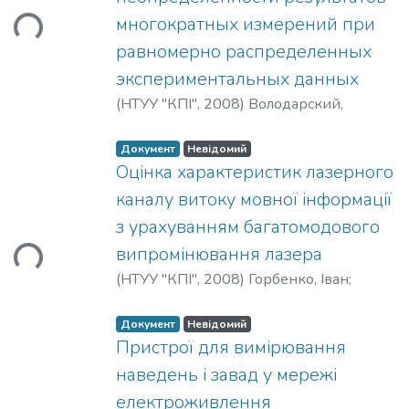
иться...
многократных измерений при
равномерно распределенных
экспериментальных данных
(
НТУУ "КПІ"
,
2008
)
Володарский,
Евгений
;
Карпенко, Александр
Документ
Невідомий
Оцінка характеристик лазерного
каналу витоку мовної інформації
иться...
з урахуванням багатомодового
випромінювання лазера
(
НТУУ "КПІ"
,
2008
)
Горбенко, Іван
;
Ковальчук, Юрій
Документ
Невідомий
Пристрої для вимірювання
наведень і завад у мережі
иться...
електроживлення