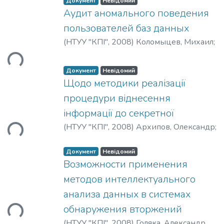
Документ
Невідомий
Аудит аномального поведения
пользователей баз данных
иться...
(
НТУУ "КПІ"
,
2008
)
Коломыцев, Михаил
;
Носок, Светлана
Документ
Невідомий
Щодо методики реалізації
процедури віднесення
иться...
інформації до секретної
(
НТУУ "КПІ"
,
2008
)
Архипов, Олександр
;
Ворожко, Валерій
Документ
Невідомий
Возможности применения
методов интеллектуального
иться...
анализа данных в системах
обнаружения вторжений
(
НТУУ "КПІ"
,
2008
)
Голяка, Александр