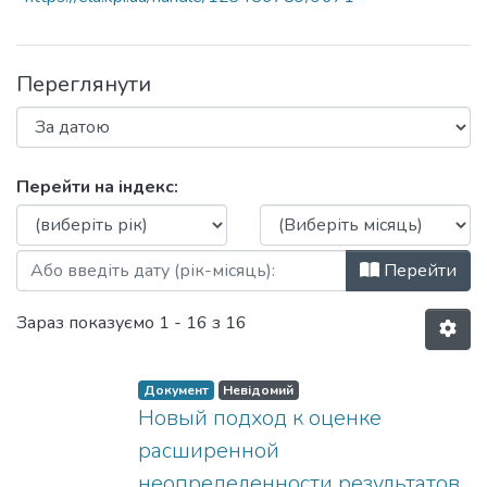
Переглянути
Перегляд Правове, нормативне та метро
Перейти на індекс:
Перейти
Зараз показуємо
1 - 16 з 16
Документ
Невідомий
Новый подход к оценке
расширенной
неопределенности результатов