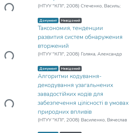
(
НТУУ "КПІ"
,
2008
)
Стеченко, Василь
;
Сигаєв, Олександр
;
Кухоль, Євген
;
Курашкевич, Андрій
Документ
Невідомий
Таксономия, тенденции
развития систем обнаружения
иться...
вторжений
(
НТУУ "КПІ"
,
2008
)
Голяка, Александр
Документ
Невідомий
Алгоритми кодування-
декодування узагальнених
иться...
завадостійких кодів для
забезпечення цілісності в умовах
природних впливів
(
НТУУ "КПІ"
,
2008
)
Василенко, Вячеслав