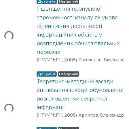
Документ
Невідомий
Підвищення пропускної
спроможності каналу як умова
иться...
підвищення доступності
інформаційних об’єктів у
розподілених обчислювальних
мережах
(
НТУУ "КПІ"
,
2008
)
Василенко, Вячеслав
;
Дубчак, Олена
Документ
Невідомий
Теоретико-методичні засади
оцінювання шкоди, обумовленої
иться...
розголошенням секретної
інформації
(
НТУУ "КПІ"
,
2008
)
Архипов, Олександр