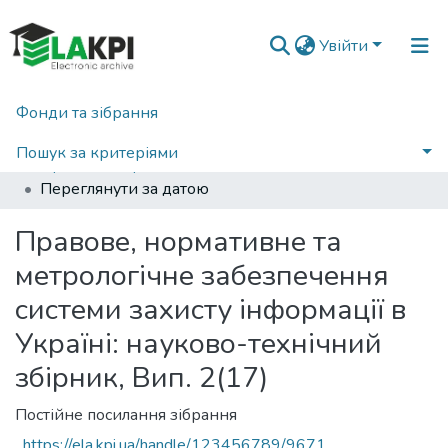
Увійти
Фонди та зібрання
Головна
Наукова періодика
Правове, нормативне та метрологічне забезпечення системи захисту інформації в Україні
2008
Пошук за критеріями
Правове, нормативне та метрологічне забезпечення системи захисту інформації в Україні: науково-технічний збірник, Вип. 2(17)
Переглянути за датою
Правове, нормативне та
метрологічне забезпечення
системи захисту інформації в
Україні: науково-технічний
збірник, Вип. 2(17)
Постійне посилання зібрання
https://ela.kpi.ua/handle/123456789/9671