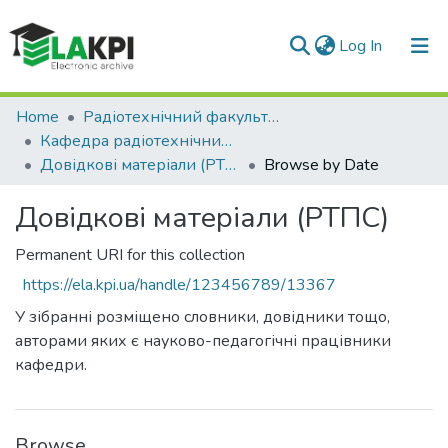
(current)
Log In
Communities & Collections
Home
Радіотехнічний факультет (РТФ)
Кафедра радіотехнічних пристроїв та систем (РТПС)
All of DSpace
Довідкові матеріали (РТПС)
Browse by Date
Довідкові матеріали (РТПС)
Permanent URI for this collection
https://ela.kpi.ua/handle/123456789/13367
У зібранні розміщено словники, довідники тощо,
авторами яких є науково-педагогічні працівники
кафедри.
Browse