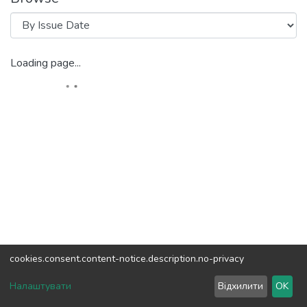
Loading page...
cookies.consent.content-notice.description.no-privacy
DSpace software
copyright © 2002-2026
LYRASIS
Налаштувати
Відхилити
OK
Cookie settings
Send Feedback