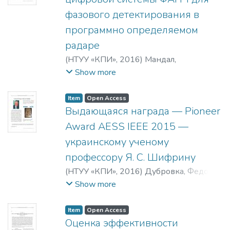
фазового детектирования в
программно определяемом
радаре
(
НТУУ «КПИ»
,
2016
)
Мандал,
Амритакар
;
Мишра, Раджеш
;
Нагар, М.
Show more
Р.
;
Mandal, Amritakar
;
Mishra, Rajesh
;
Nagar, M. R.
Item
Open Access
Выдающаяся награда — Pioneer
Award AESS IEEE 2015 —
украинскому ученому
профессору Я. С. Шифрину
(
НТУУ «КПИ»
,
2016
)
Дубровка, Федор
Федорович
Show more
Item
Open Access
Оценка эффективности