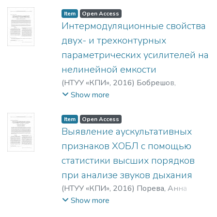
Доля, Роман Сергеевич
;
Kogut,
Alexander E.
;
Nosatyuk, Sergey O.
;
Dolia, R.
Item
Open Access
S.
Интермодуляционные свойства
двух- и трехконтурных
параметрических усилителей на
нелинейной емкости
(
НТУУ «КПИ»
,
2016
)
Бобрешов,
Анатолий Михайлович
;
Сбитнев, Юрий
Show more
Прокофьевич
;
Мымрикова, Нина
Николаевна
;
Гулько, Олег Игоревич
;
Item
Open Access
Усков, Григорий Константинович
;
Выявление аускультативных
Bobreshov, Anatoly M.
;
Sbitnev, Yurii P.
;
признаков ХОБЛ с помощью
Mymrikova, Nina N.
;
Gulko, Oleg I.
;
Uskov,
статистики высших порядков
Grigorii K.
при анализе звуков дыхания
(
НТУУ «КПИ»
,
2016
)
Порева, Анна
Сергеевна
;
Карплюк, Евгений
Show more
Сергеевич
;
Макаренкова, Анастасия