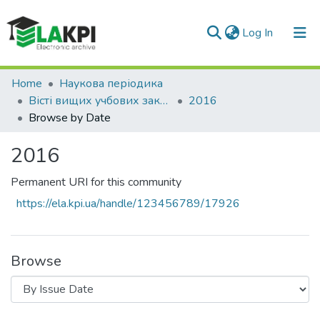
(current)
Log In
Communities & Collections
Home
Наукова періодика
Вісті вищих учбових закладів. Радіоелектроніка
2016
All of DSpace
Browse by Date
2016
Permanent URI for this community
https://ela.kpi.ua/handle/123456789/17926
Browse