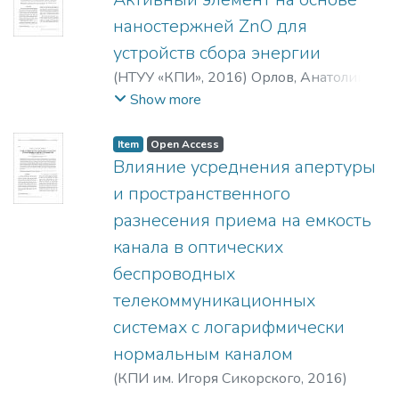
наностержней ZnO для
устройств сбора энергии
(
НТУУ «КПИ»
,
2016
)
Орлов, Анатолий
Тимофеевич
;
Ульянова, Вероника
Show more
Александровна
;
Зазерин, Андрей
Игоревич
;
Богдан, Александр
Item
Open Access
Владимирович
;
Пашкевич, Геннадий
Влияние усреднения апертуры
Андреевич
;
Якименко, Юрий
и пространственного
Иванович
;
Orlov, Anatolii T.
;
Ulianova,
разнесения приема на емкость
Veronika A.
;
Zazerin, Andrii I.
;
Bogdan, O.
;
канала в оптических
Pashkevich, G.
;
Yakymenko, Yuriy I.
беспроводных
телекоммуникационных
системах с логарифмически
нормальным каналом
(
КПИ им. Игоря Сикорского
,
2016
)