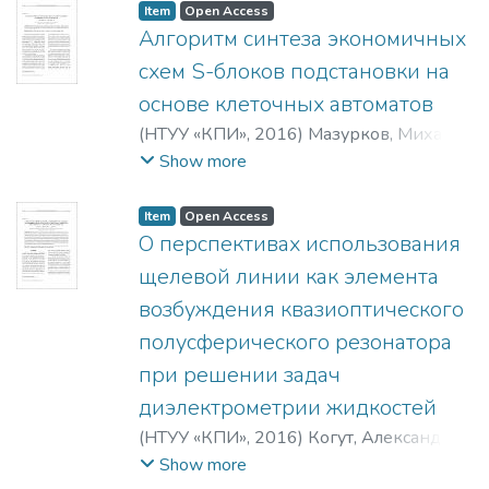
Item
Open Access
Алгоритм синтеза экономичных
схем S-блоков подстановки на
основе клеточных автоматов
(
НТУУ «КПИ»
,
2016
)
Мазурков, Михаил
Иванович
;
Соколов, Артем Викторович
;
Show more
Mazurkov, Michael I.
;
Sokolov, Artem V.
Item
Open Access
О перспективах использования
щелевой линии как элемента
возбуждения квазиоптического
полусферического резонатора
при решении задач
диэлектрометрии жидкостей
(
НТУУ «КПИ»
,
2016
)
Когут, Александр
Евгеньевич
;
Носатюк, Сергей Олегович
;
Show more