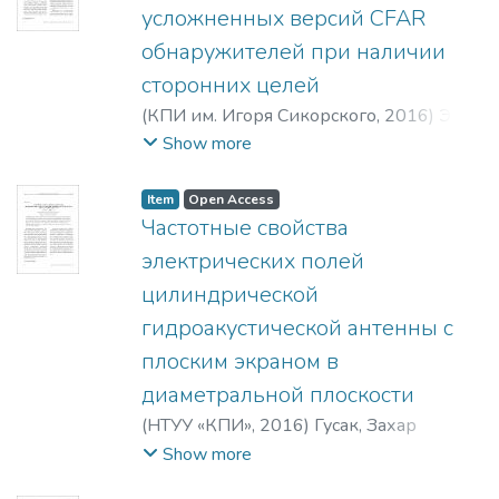
усложненных версий СFAR
обнаружителей при наличии
сторонних целей
(
КПИ им. Игоря Сикорского
,
2016
)
Эль
Машад, Мохамед Б.
Show more
Item
Open Access
Частотные свойства
электрических полей
цилиндрической
гидроакустической антенны с
плоским экраном в
диаметральной плоскости
(
НТУУ «КПИ»
,
2016
)
Гусак, Захар
Тарасович
;
Лейко, Александр
Show more
Григорьевич
;
Gusak, Z. T.
;
Leiko, A. G.