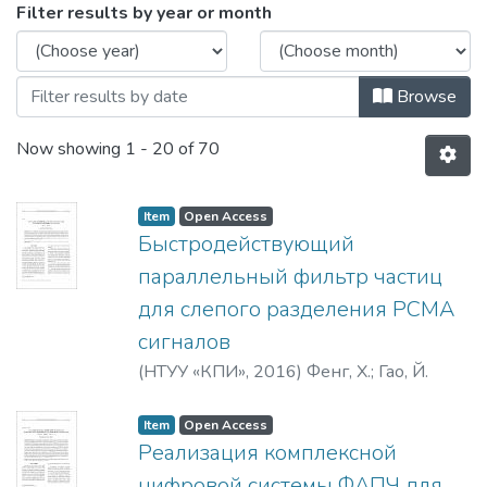
Browsing 2016 by Issue Date
Filter results by year or month
Browse
Now showing
1 - 20 of 70
Item
Open Access
Быстродействующий
параллельный фильтр частиц
для слепого разделения PCMA
сигналов
(
НТУУ «КПИ»
,
2016
)
Фенг, Х.
;
Гао, Й.
Item
Open Access
Реализация комплексной
цифровой системы ФАПЧ для