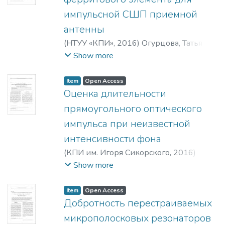
импульсной СШП приемной
антенны
(
НТУУ «КПИ»
,
2016
)
Огурцова, Татьяна
Николаевна
Show more
Item
Open Access
Оценка длительности
прямоугольного оптического
импульса при неизвестной
интенсивности фона
(
КПИ им. Игоря Сикорского
,
2016
)
Трифонов, Андрей Павлович
;
Show more
Милогородский, Александр Андреевич
Item
Open Access
Добротность перестраиваемых
микрополосковых резонаторов