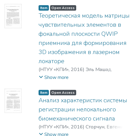
Каушик, Р.
;
Ханделвал, В.
;
Джейн, Р. С.
Item
Open Access
Теоретическая модель матрицы
чувствительных элементов в
фокальной плоскости QWIP
приемника для формирования
3D изображения в лазерном
локаторе
(
НТУУ «КПИ»
,
2016
)
Эль Машад,
Мохамед Б.
;
Абуэльэз, Ахмед ас-Саид
;
Show more
El Mashade, Mohamed Bakry
;
AbouElez,
Ahmed Elsayed
Item
Open Access
Анализ характеристик системы
регистрации нелокального
биомеханического сигнала
(
НТУУ «КПИ»
,
2016
)
Сторчун, Евгений
Владимирович
;
Яковенко, Евгения
Show more