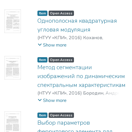
Игоревна
;
Storchun, E. V.
;
Yakovenko, E. I.
Item
Open Access
Однополосная квадратурная
угловая модуляция
(
НТУУ «КПИ»
,
2016
)
Коханов,
Александр Борисович
;
Левковская,
Show more
Мария Юрьевна
;
Kokhanov, A. B.
;
Levkovskaya, M. Yu.
Item
Open Access
Метод сегментации
изображений по динамическим
спектральным характеристикам
(
НТУУ «КПИ»
,
2016
)
Бородин, Андрей
Андреевич
;
Borodyn, Andrii A.
Show more
Item
Open Access
Выбор параметров
ферритового элемента для