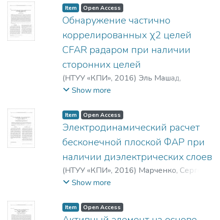
Анатольевна
;
Макаренков, Анатолий
Item
Open Access
Павлович
;
Poreva, Anna S.
;
Karplyuk, Ye. S.
;
Обнаружение частично
Makarenkova, Anastasiia Anatolevna
;
коррелированных χ2 целей
Makarenkov, Anatoliy Pavlovich
CFAR радаром при наличии
сторонних целей
(
НТУУ «КПИ»
,
2016
)
Эль Машад,
Мохамед Б.
;
El Mashade, Mohamed B.
Show more
Item
Open Access
Электродинамический расчет
бесконечной плоской ФАР при
наличии диэлектрических слоев
(
НТУУ «КПИ»
,
2016
)
Марченко, Сергей
Викторович
;
Морозов, Валентин
Show more
Михайлович
;
Marchenko, S. V.
;
Morozov, V.
M.
Item
Open Access
Активный элемент на основе