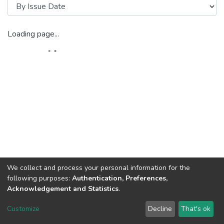
Loading page...
We collect and process your personal information for the
following purposes:
Authentication, Preferences,
Acknowledgement and Statistics
.
DSpace software
copyright © 2002-2026
LYRASIS
Customize
Decline
That's ok
Cookie settings
Send Feedback