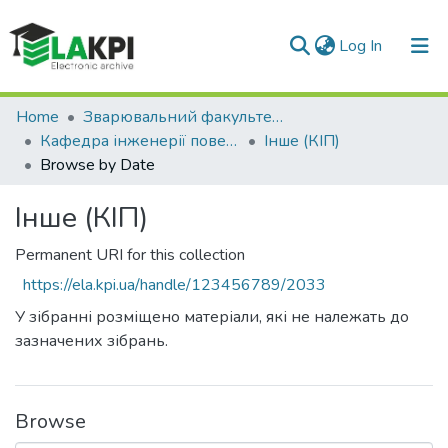
(current)
Log In
Communities & Collections
Home
Зварювальний факультет (ЗФ)
Кафедра інженерії поверхні (КІП)
Інше (КІП)
All of DSpace
Browse by Date
Інше (КІП)
Permanent URI for this collection
https://ela.kpi.ua/handle/123456789/2033
У зібранні розміщено матеріали, які не належать до
зазначених зібрань.
Browse