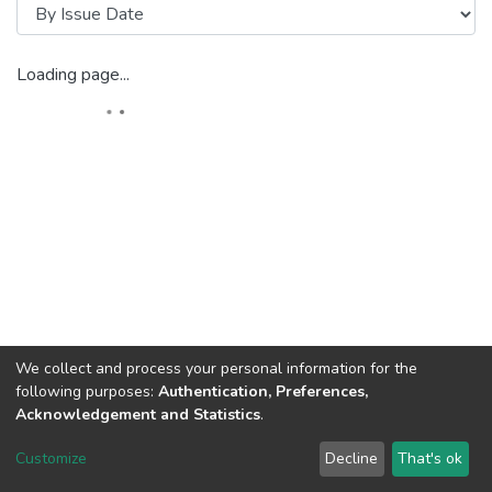
Loading page...
We collect and process your personal information for the
following purposes:
Authentication, Preferences,
Acknowledgement and Statistics
.
DSpace software
copyright © 2002-2026
LYRASIS
Customize
Decline
That's ok
Cookie settings
Send Feedback