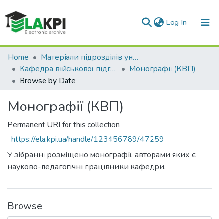
(current)
Log In
Communities & Collections
Home
Матеріали підрозділів університету
Кафедра військової підготовки (КВП)
Монографії (КВП)
All of DSpace
Browse by Date
Монографії (КВП)
Permanent URI for this collection
https://ela.kpi.ua/handle/123456789/47259
У зібранні розміщено монографії, авторами яких є
науково-педагогічні працівники кафедри.
Browse