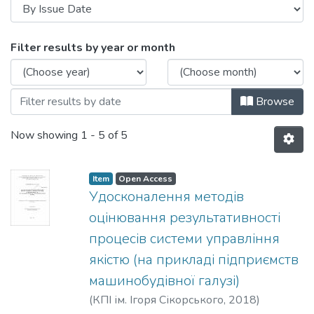
Browsing Автореферати (АЕД) by Issue
Filter results by year or month
Browse
Now showing
1 - 5 of 5
Item
Open Access
Удосконалення методів
оцінювання результативності
процесів системи управління
якістю (на прикладі підприємств
машинобудівної галузі)
(
КПІ ім. Ігоря Сікорського
,
2018
)