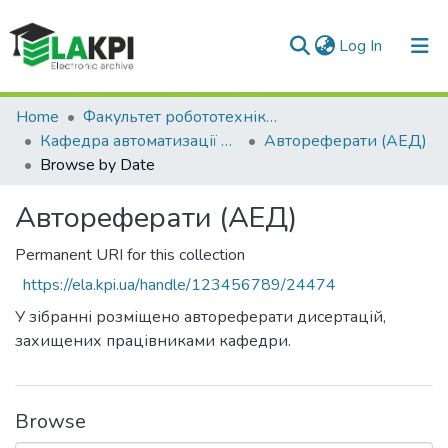
(current)
Log In
Communities & Collections
Home
Факультет робототехніки та приладобудування (ФРП)
Кафедра автоматизації експериментальних досліджень (АЕД)
Автореферати (АЕД)
All of DSpace
Browse by Date
Автореферати (АЕД)
Permanent URI for this collection
https://ela.kpi.ua/handle/123456789/24474
У зібранні розміщено автореферати дисертацій,
захищених працівниками кафедри.
Browse