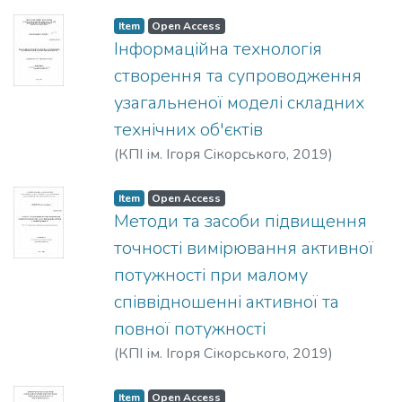
Аксьонова, Людмила Іванівна
Item
Open Access
Інформаційна технологія
створення та супроводження
узагальненої моделі складних
технічних об'єктів
(
КПІ ім. Ігоря Сікорського
,
2019
)
Конотоп, Дмитро Ігорович
Item
Open Access
Методи та засоби підвищення
точності вимірювання активної
потужності при малому
співвідношенні активної та
повної потужності
(
КПІ ім. Ігоря Сікорського
,
2019
)
Вдовиченко, Антон Валерійович
Item
Open Access