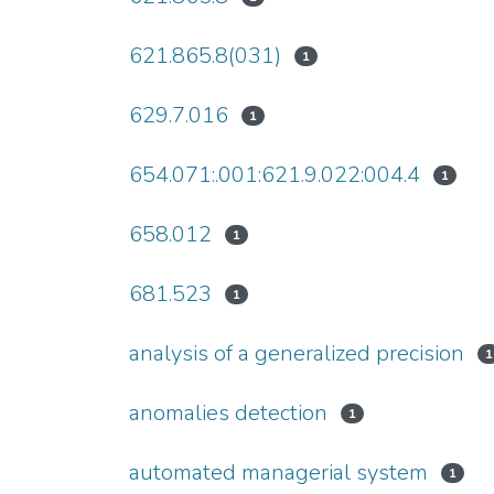
621.865.8(031)
1
629.7.016
1
654.071:.001:621.9.022:004.4
1
658.012
1
681.523
1
analysis of a generalized precision
1
anomalies detection
1
automated managerial system
1