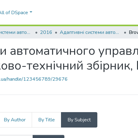
All of DSpace
Адаптивні системи автоматичного управління
2016
Адаптивні системи автоматичного управління: міжвідомчий науково-технічний збірник, № 2(29)
Bro
и автоматичного управл
ово-технічний збірник,
kpi.ua/handle/123456789/29676
By Author
By Title
By Subject