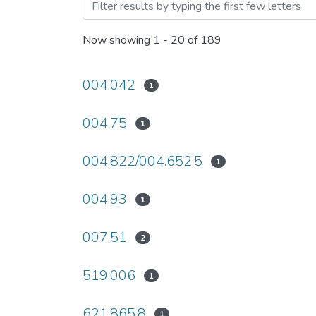
Browsing Адаптивні сист
Now showing
1 - 20 of 189
004.042
1
004.75
1
004.822/004.652.5
1
004.93
1
007.51
2
519.006
1
621.865.8
1