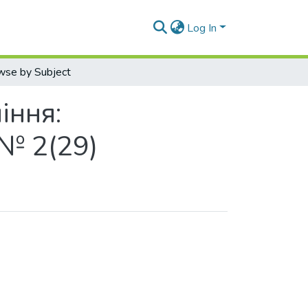
Log In
wse by Subject
іння:
 № 2(29)