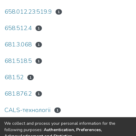
658.012.23:519.9
1
658.512.4
1
681.3.068
1
681.518.5
1
681.52
1
681.876.2
1
CALS-технологiї
1
We collect and process your personal information for the
(current)
«
1
2
3
4
5
6
»
following purposes:
Authentication, Preferences,