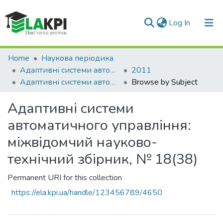
(current)
Log In
Communities & Collections
Home
Наукова періодика
Адаптивні системи автоматичного управління
2011
All of DSpace
Адаптивні системи автоматичного управління: міжвідомчий науково-технічний збірник, № 18(38)
Browse by Subject
Адаптивні системи
автоматичного управління:
міжвідомчий науково-
технічний збірник, № 18(38)
Permanent URI for this collection
https://ela.kpi.ua/handle/123456789/4650