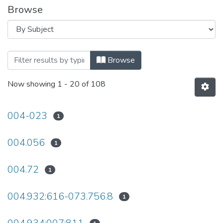
Browse
Browsing Адаптивні системи автоматич
Browse
Now showing
1 - 20 of 108
004-023
1
004.056
1
004.72
1
004.932:616-073.756.8
1