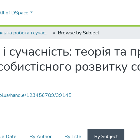
All of DSpace
Соціальна робота і сучасність: теорія та практика професійного й особистісного розвитку соціального працівника
Browse by Subject
і сучасність: теорія та 
собистісного розвитку с
.kpi.ua/handle/123456789/39145
ue Date
By Author
By Title
By Subject