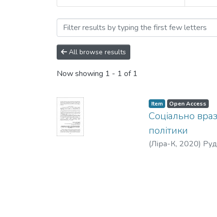
Browsing Соціальна робот
All browse results
Now showing
1 - 1 of 1
Item
Open Access
Соціально враз
політики
(
Ліра-К
,
2020
)
Руд