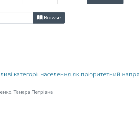
а і сучасність: теорія та практик
Browse
ливі категорії населення як пріоритетний напр
енко, Тамара Петрівна