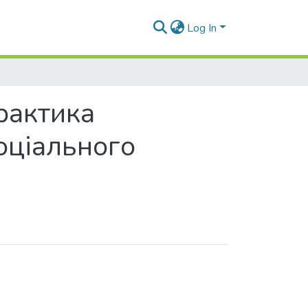
Log In
практика
оціального