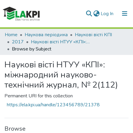
(current)
Log In
Communities & Collections
Home
Наукова періодика
Наукові вісті КПІ
2017
Наукові вісті НТУУ «КПІ»: міжнародний науково-технічний журнал, № 2(112)
All of DSpace
Browse by Subject
Наукові вісті НТУУ «КПІ»:
міжнародний науково-
технічний журнал, № 2(112)
Permanent URI for this collection
https://ela.kpi.ua/handle/123456789/21378
Browse