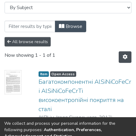
Browsing Наукові вісті НТУУ «КПІ»: мі
Browse
All browse results
Now showing
1 - 1 of 1
Item
Open Access
Багатокомпонентні AlSiNiCoFeCr
і AlSiNiCoFeCrTi
високоентропійні покриття на
сталі
(
КПІ ім. Ігоря Сікорського
,
2017
)
We collect and process your personal information for the
Юркова, Олександра Іванівна
;
Show more
following purposes:
Authentication, Preferences,
Чернявський, Вадим Вікторович
;