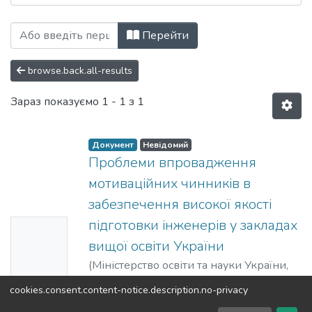
Перегляд Статті (ЗНХ) за Ключові сло
Перейти
browse.back.all-results
Зараз показуємо
1 - 1 з 1
Документ
Невідомий
Проблеми впровадження
мотиваційних чинників в
забезпечення високої якості
підготовки інженерів у закладах
Ескіз
вищої освіти України
недосту
(
Міністерство освіти та науки України,
пний
Інститут педагогіки НАПН України,
cookies.consent.content-notice.description.no-privacy
Національний педагогічний