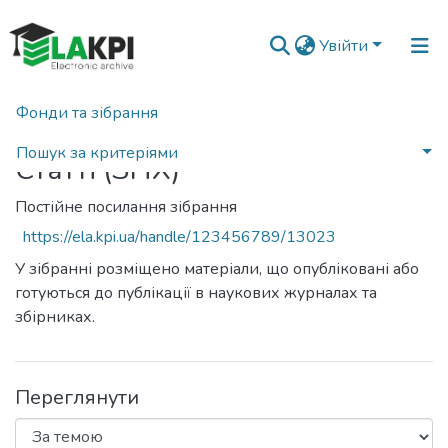
Увійти
Фонди та зібрання
Головна
Пошук за критеріями
Статті (ЗНХ)
Постійне посилання зібрання
https://ela.kpi.ua/handle/123456789/13023
У зібранні розміщено матеріали, що опубліковані або
готуються до публікації в наукових журналах та
збірниках.
Переглянути