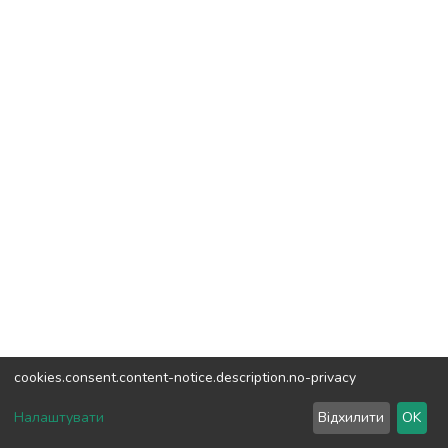
cookies.consent.content-notice.description.no-privacy
DSpace software
copyright © 2002-2026
LYRASIS
Налаштувати
Відхилити
OK
Налаштування куків