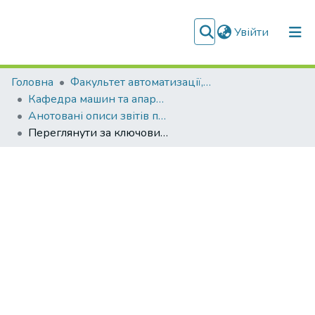
(current)
Увійти
Фонди та зібрання
Головна
Факультет автоматизації, промислової інженерії та екології (ФАПІЕ)
Кафедра машин та апаратів хімічних і нафтопереробних виробництв (МАХНВ)
Пошук за критеріями
Анотовані описи звітів про НДР (МАХНВ)
Переглянути за ключовими словами