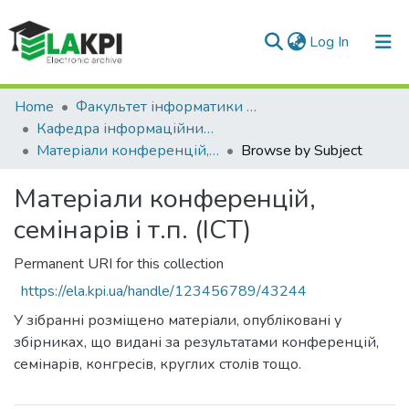
(current)
Log In
Communities & Collections
Home
Факультет інформатики та обчислювальної техніки (ФІОТ)
Кафедра інформаційних систем та технологій (ІСТ)
All of DSpace
Матеріали конференцій, семінарів і т.п. (ІСТ)
Browse by Subject
Матеріали конференцій,
семінарів і т.п. (ІСТ)
Permanent URI for this collection
https://ela.kpi.ua/handle/123456789/43244
У зібранні розміщено матеріали, опубліковані у
збірниках, що видані за результатами конференцій,
семінарів, конгресів, круглих столів тощо.