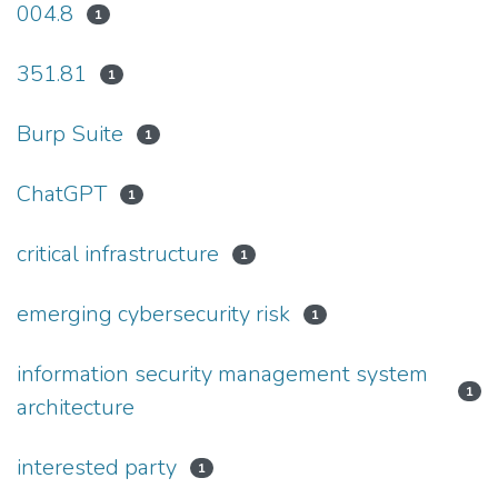
004.8
1
351.81
1
Burp Suite
1
ChatGPT
1
critical infrastructure
1
emerging cybersecurity risk
1
information security management system
1
architecture
interested party
1