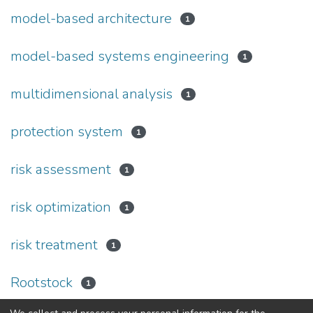
model-based architecture
1
model-based systems engineering
1
multidimensional analysis
1
protection system
1
risk assessment
1
risk optimization
1
risk treatment
1
Rootstock
1