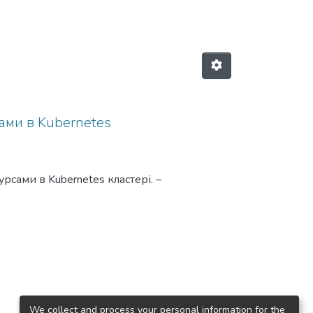
ами в Kubernetes
сами в Kubernetes кластері. –
тю 126 – Інформаційні системи
хнічний університет України
ління обчислювальними
велику кількість застосунків.
We collect and process your personal information for the