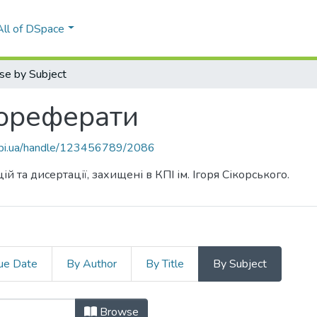
All of DSpace
se by Subject
тореферати
.kpi.ua/handle/123456789/2086
та дисертації, захищені в КПІ ім. Ігоря Сікорського.
ue Date
By Author
By Title
By Subject
втореферати by Subject "004"
Browse