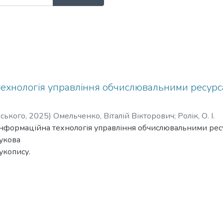
технологія управління обчислювальними ресурс
рського
,
2025
)
Омельченко, Віталій Вікторович
;
Ролік, О. І.
Інформаційна технологія управління обчислювальними ресур
укова
укопису.
буття наукового ступеня доктора філософії за спеціальніс
лузі знань 12 – Інформаційні технології. – Національний те
нічний інститут імені Ігоря Сікорського», Київ, 2025.
ота присвячена вирішенню проблеми автоматизації управ
рах Kubernetes. Сучасні інформаційні системи підтримують 