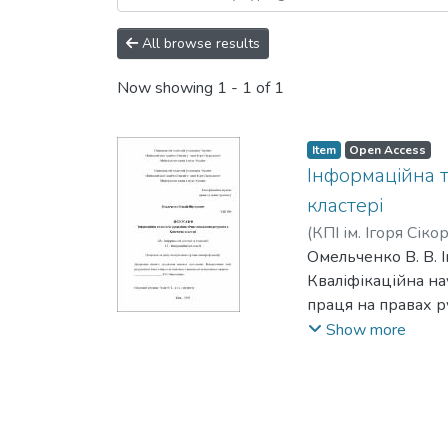
All browse results
Now showing
1 - 1 of 1
Item
Open Access
Інформаційна 
кластері
(
КПІ ім. Ігоря Сіко
Омельченко В. В. 
Кваліфікаційна на
праця на правах р
Дисертація на здо
Show more
та технології в га
«Київський політех
Дисертаційна роб
ресурсами в класте