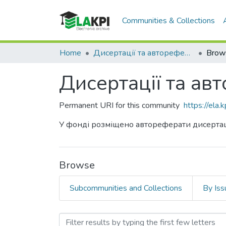
Communities & Collections
Home
Дисертації та автореферати
Brow
Дисертації та ав
Permanent URI for this community
https://ela
У фонді розміщено автореферати дисертацій 
Browse
Subcommunities and Collections
By Iss
Browsing Дисертації та а