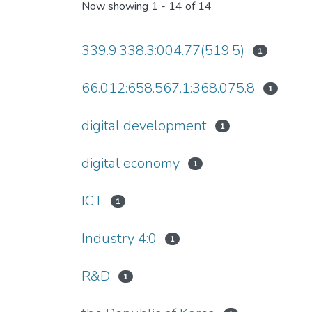
Now showing
1 - 14 of 14
339.9:338.3:004.77(519.5)
1
66.012:658.567.1:368.075.8
1
digital development
1
digital economy
1
ICT
1
Industry 4:0
1
R&D
1