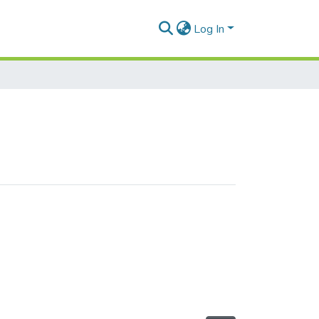
Log In
t