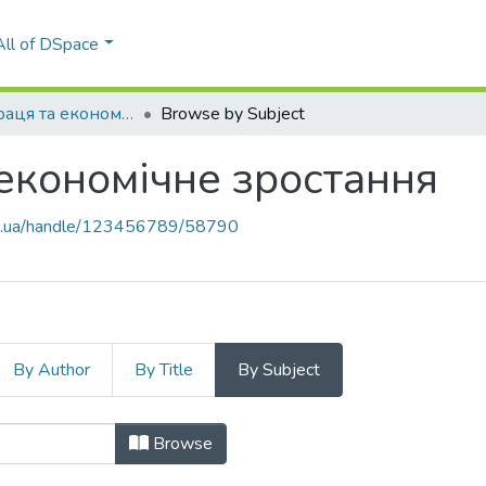
All of DSpace
8. Гідна праця та економічне зростання
Browse by Subject
 економічне зростання
kpi.ua/handle/123456789/58790
By Author
By Title
By Subject
та економічне зростання by Subjec
Browse