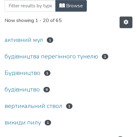
Browsing Бакалаврські роботи (ГІ) by S
Browse
Now showing
1 - 20 of 65
активний мул
1
будівництва перегінного тунелю
1
Будівництво
1
будівництво
9
вертикальний ствол
1
викиди пилу
1