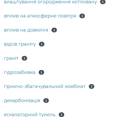
влаштування огородження котловану
1
вплив на атмосферне повітря
1
вплив на довкілля
1
відсів граніту
1
граніт
1
гідрозабивка
1
гірничо-збагачувальний комбінат
2
декарбонізація
1
ескалаторний тунель
1