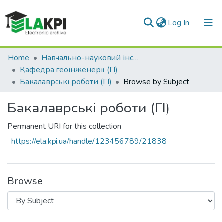
(current)
Log In
Communities & Collections
Home
Навчально-науковий інститут енергозбереження та енергоменеджменту (НН ІЕЕ)
Кафедра геоінженерії (ГІ)
All of DSpace
Бакалаврські роботи (ГІ)
Browse by Subject
Бакалаврські роботи (ГІ)
Permanent URI for this collection
https://ela.kpi.ua/handle/123456789/21838
Browse