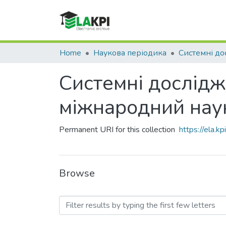
Home
Наукова періодика
Системні дослідже
міжнародний нау
Permanent URI for this collection
https://ela.
Browse
Browsing Системні дослі