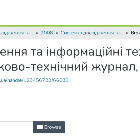
Системні дослідження та інформаційні технології
2008
Системні дослідження та інформаційні технології: міжнародний науково-технічний журнал, № 3
Bro
ння та інформаційні тех
ково-технічний журнал,
kpi.ua/handle/123456789/66039
дження та інформаційні технології
Browse