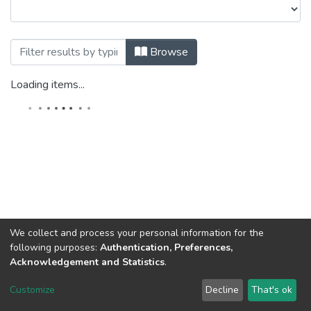
Browsing Презентації (ББЗЛ) by Subjec
Browse
Loading items...
We collect and process your personal information for the
following purposes:
Authentication, Preferences,
Acknowledgement and Statistics
.
DSpace software
copyright © 2002-2026
LYRASIS
Customize
Decline
That's ok
Cookie settings