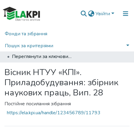
Увійти
Фонди та зібрання
Головна
Наукова періодика
Вісник Київського політехнічного інституту. Серія Приладобудування
2004
Пошук за критеріями
Вісник НТУУ «КПІ». Приладобудування: збірник наукових праць, Вип. 28
Переглянути за ключовими словами
Вісник НТУУ «КПІ».
Приладобудування: збірник
наукових праць, Вип. 28
Постійне посилання зібрання
https://ela.kpi.ua/handle/123456789/11793