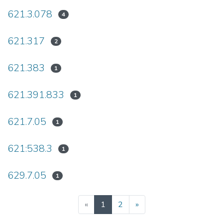
621.3.078
4
621.317
2
621.383
1
621.391.833
1
621.7.05
1
621:538.3
1
629.7.05
1
(current)
«
1
2
»
cookies.consent.content-notice.description.no-privacy