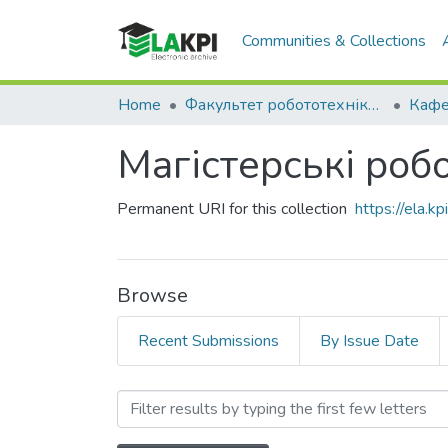
Communities & Collections
Home
Факультет робототехніки та приладобудування (ФРП)
Магістерські роб
Permanent URI for this collection
https://ela.
Browse
Recent Submissions
By Issue Date
Browsing Магістерські ро