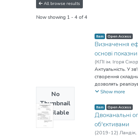
All browse results
Now showing
1 - 4 of 4
Item
Open Access
Визначення еф
основі показни
(
КПІ ім. Ігоря Сіко
Актуальність. У з
створення складни
дозволять реалізу
промисловості та 
Show more
No
Перед сучасними 
Thumbnail
вихідного зображе
Item
Open Access
Available
Запропонована мет
Двоканальні о
функціонування і
об'єктивами
Методики, що існу
(
2019-12
)
Ландік,
упродовж більше 5