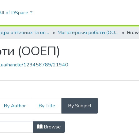
All of DSpace
Кафедра оптичних та оптико-електронних приладів (ООЕП)
Магістерські роботи (ООЕП)
Brow
оти (ООЕП)
kpi.ua/handle/123456789/21940
By Author
By Title
By Subject
боти (ООЕП) by Subject "621.384"
Browse