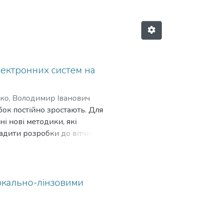
лектронних систем на
ко, Володимир Іванович
бок постійно зростають. Для
 нові методики, які
вадити розробки до вітчизняної
ма складності отримання
ему підвищення ефективності
ркально-лінзовими
ять своє широке застосування
ритму перетворення даних, що