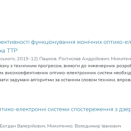
ективності функціонування іконічних оптико-е
ка ТТР
рського
,
2019-12
)
Пашков, Ростислав Андрійович
;
Микитен
в'язку з технічним прогресом, вимоги до інженерних розро
х високоефективних оптико-електронних систем необхідні
вати задумані алгоритми за останнім словом техніки, впро
вийти на міжнародний ринок.
іконічними оптико-електронними системами постає пробле
ння високої якості.
одика, створена на основі критеріїв TTP, вирішує пробл
птико-електронні системи спостереження з дзе
конічних ОЕС.
вали раніше, створені Колтманом і Джонсоном, які знаход
 Богдан Валерійович
;
Микитенко, Володимир Іванович
0 років, ґрунтувалися на суб'єктивному оцінюванні алго