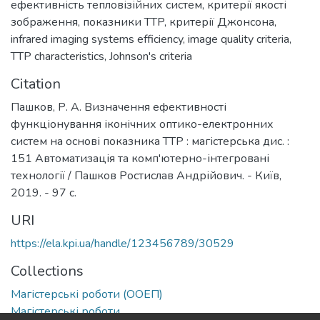
ефективність тепловізійних систем
,
критерії якості
зображення
,
показники TTP
,
критерії Джонсона
,
infrared imaging systems efficiency
,
image quality criteria
,
TTP characteristics
,
Johnson's criteria
Citation
Пашков, Р. А. Визначення ефективності
функціонування іконічних оптико-електронних
систем на основі показника ТТР : магістерська дис. :
151 Автоматизація та комп'ютерно-інтегровані
технології / Пашков Ростислав Андрійович. - Київ,
2019. - 97 с.
URI
https://ela.kpi.ua/handle/123456789/30529
Collections
Магістерські роботи (ООЕП)
Магістерські роботи