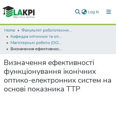
(current)
Log In
Communities & Collections
Home
Факультет робототехніки та приладобудування (ФРП)
Кафедра оптичних та оптико-електронних приладів (ООЕП)
All of DSpace
Магістерські роботи (ООЕП)
Визначення ефективності функціонування іконічних оптико-електронних систем на основі показника ТТР
Statistics
Визначення ефективності
функціонування іконічних
оптико-електронних систем на
основі показника ТТР