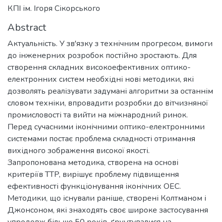
КПІ ім. Ігоря Сікорського
Abstract
Актуальність. У зв'язку з технічним прогресом, вимоги
до інженерних розробок постійно зростають. Для
створення складних високоефективних оптико-
електронних систем необхідні нові методики, які
дозволять реалізувати задумані алгоритми за останнім
словом техніки, впровадити розробки до вітчизняної
промисловості та вийти на міжнародний ринок.
Перед сучасними іконічними оптико-електронними
системами постає проблема складності отримання
вихідного зображення високої якості.
Запропонована методика, створена на основі
критеріїв TTP, вирішує проблему підвищення
ефективності функціонування іконічних ОЕС.
Методики, що існували раніше, створені Колтманом і
Джонсоном, які знаходять своє широке застосування
упродовж більше 50 років, ґрунтувалися на