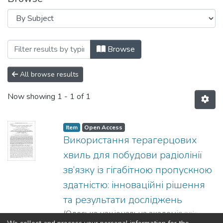
Browsing Статті (ТК) by Subject "621.39
Browse
All browse results
Now showing
1 - 1 of 1
Item
Open Access
Використання терагерцових
хвиль для побудови радіолінії
зв’язку із гігабітною пропускною
здатністю: інноваційні рішення
та результати досліджень
(
Одеська національна академія зв'язку