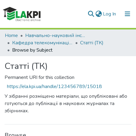
(current)
Log In
Communities & Collections
Home
Навчально-науковий інститут телекомунікаційних систем (НН ІТС)
Кафедра телекомунiкацiй (ТК)
Статті (ТК)
All of DSpace
Browse by Subject
Статті (ТК)
Permanent URI for this collection
https://ela.kpi.ua/handle/123456789/15018
У зібранні розміщено матеріали, що опубліковані або
готуються до публікації в наукових журналах та
збірниках.
Browse