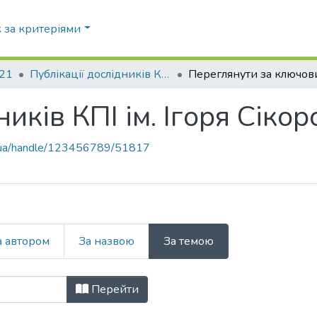
 за критеріями
21
Публікації дослідників КПІ ім. Ігоря Сікорського у Scopus
ників КПІ ім. Ігоря Сіко
pi.ua/handle/123456789/51817
а автором
За назвою
За темою
ідників КПІ ім. Ігоря Сікорського 
Перейти