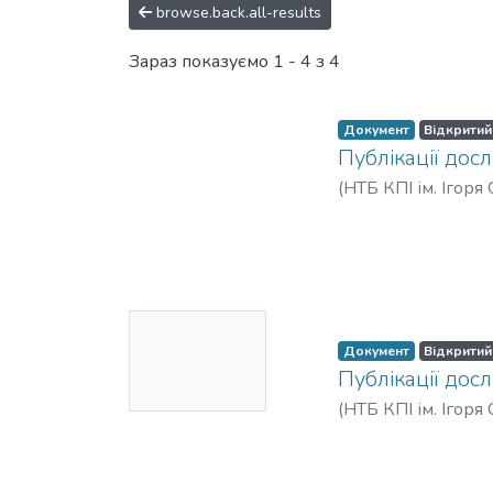
browse.back.all-results
Зараз показуємо
1 - 4 з 4
Документ
Відкритий
Публікації досл
(
НТБ КПІ ім. Ігоря
Ескіз
Документ
Відкритий
недоступни
Публікації досл
й
(
НТБ КПІ ім. Ігоря