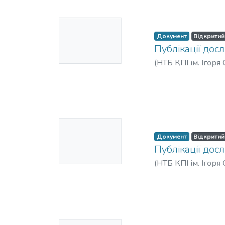
Ескіз
Документ
Відкритий
недоступни
Публікації досл
й
(
НТБ КПІ ім. Ігоря
Ескіз
Документ
Відкритий
недоступни
Публікації досл
й
(
НТБ КПІ ім. Ігоря