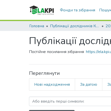
Фонди та зібрання
Пошук
Головна
Публікації дослідників КПІ ім. Ігоря Сікорського у Scopus / Web of Science
20
Публікації дослід
Постійне посилання зібрання
https://ela.k
Переглянути
Нові надходження
За датою
З
Перегляд Публікації досл