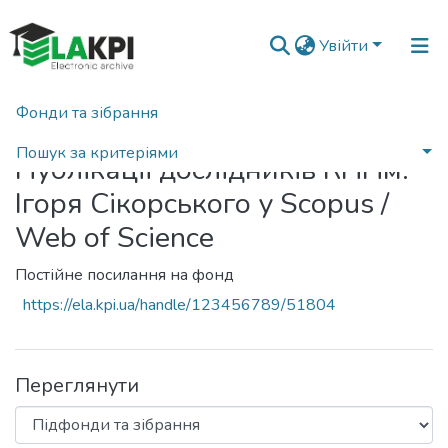
Увійти
Фонди та зібрання
Головна
Публікації дослідників КПІ ім. Ігоря Сікорського у Scopus / Web of Science
Пошук за критеріями
Публікації дослідників КПІ ім.
Статистика
Ігоря Сікорського у Scopus /
Web of Science
Постійне посилання на фонд
https://ela.kpi.ua/handle/123456789/51804
Переглянути