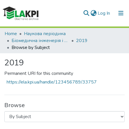
(current)
Log In
Communities & Collections
Home
Наукова періодика
Біомедична інженерія і технологія
2019
All of DSpace
Browse by Subject
2019
Permanent URI for this community
https://ela.kpi.ua/handle/123456789/33757
Browse