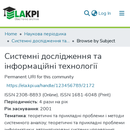
(current)
Log In
Communities & Collections
Home
Наукова періодика
Системні дослідження та інформаційні технології
Browse by Subject
All of DSpace
Системні дослідження та
інформаційні технології
Permanent URI for this community
https://ela.kpi.ua/handle/123456789/2172
ISSN 2308-8893 (Online), ISSN 1681-6048 (Print)
Періодичність
: 4 рази на рік
Рік заснування
: 2001
Тематика
: теоретичні та прикладні проблеми і методи
системного аналізу; теоретичні та прикладні проблеми
інформатики; автоматизовані системи управління;