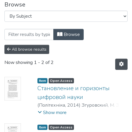
Browse
Browsing Системні дослідження та інфор
Browse
All browse results
Now showing
1 - 2 of 2
Item
Open Access
Становление и горизонты
цифровой науки
(
Політехніка
,
2014
)
Згуровский, М. З.
;
Петренко, А. И.
;
Згуровський, Михайло
Show more
Захарович
;
Петренко, Анатолій
Іванович
;
Zgurovsky, M. Z.
;
Petrenko, A. I.
Item
Open Access