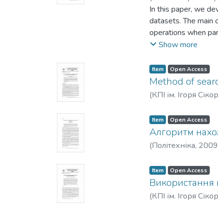
In this paper, we dev
datasets. The main o
operations when pars
find requested data 
Show more
data formats. An inc
the process of searc
Item
Open Access
file is possible. We
Method of searc
The prototype suppo
(
КПІ ім. Ігоря Сіко
request. Our experim
requirements are met
Item
Open Access
algorithm gives nea
Алгоритм нах
(
Політехніка
,
2009
Item
Open Access
Використання 
(
КПІ ім. Ігоря Сіко