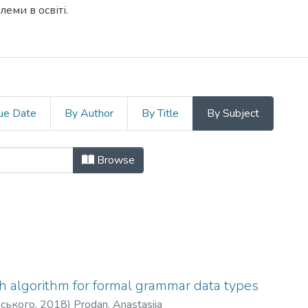
еми в освіті.
ue Date
By Author
By Title
By Subject
ження та інформаційні технології 
Browse
ch algorithm for formal grammar data types
рського
,
2018
)
Prodan, Anastasiia