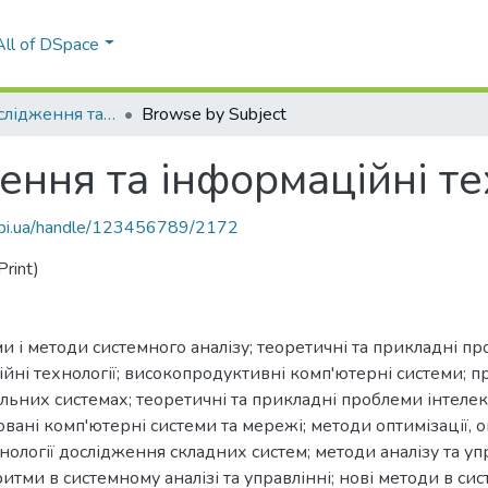
All of DSpace
Системні дослідження та інформаційні технології
Browse by Subject
ення та інформаційні те
.kpi.ua/handle/123456789/2172
rint)
ми і методи системного аналізу; теоретичні та прикладні 
йні технології; високопродуктивні комп'ютерні системи; п
іальних системах; теоретичні та прикладні проблеми інтел
ані комп'ютерні системи та мережі; методи оптимізації, оп
нології дослідження складних систем; методи аналізу та у
итми в системному аналізі та управлінні; нові методи в сист