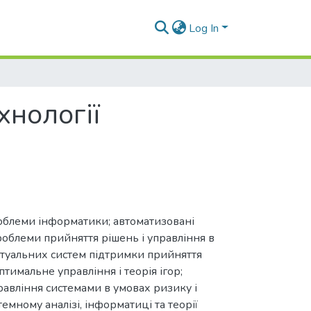
Log In
хнології
проблеми інформатики; автоматизовані
роблеми прийняття рішень і управління в
ектуальних систем підтримки прийняття
тимальне управління і теорія ігор;
правління системами в умовах ризику і
емному аналізі, інформатиці та теорії