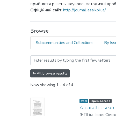
прийняття рішень; науково-методичні пробл
Офіційний сайт
:
http://journal.iasa.kpi.ua/
Browse
Subcommunities and Collections
By Iss
Browsing Системні дослід
All browse results
Now showing
1 - 4 of 4
Item
Open Access
A parallel sear
(
КПІ ім. Ігоря Сіко