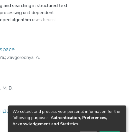
ng and searching in structured text
l processing unit dependent
oped algorithm uses heuristics to
 building. It can be applied to any
ake significantly less time than
ficient non-sequential access to
 use in performance comparisons.
 space
th expressions to specify search
Ya.
;
Zavgorodnya, A.
assical algorithms, when all the
ataset. In worst cases, our
, M. B.
ндацій
We collect and process your personal information for the
following purposes:
Authentication, Preferences,
Acknowledgement and Statistics
.