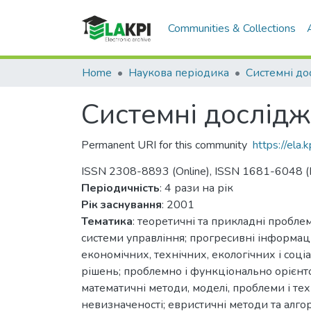
Communities & Collections
Home
Наукова періодика
Системні дослідж
Permanent URI for this community
https://ela
ISSN 2308-8893 (Online), ISSN 1681-6048 (P
Періодичність
: 4 рази на рік
Рік заснування
: 2001
Тематика
: теоретичні та прикладні пробле
системи управління; прогресивні інформаці
економічних, технічних, екологічних і соц
рішень; проблемно і функціонально орієнтов
математичні методи, моделі, проблеми і тех
невизначеності; евристичні методи та алгор