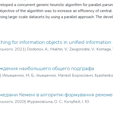
eloped a concurrent generic heuristic algorithm for parallel parsi
bjective of the algorithm was to increase an efficiency of centra
ing large-scale datasets by using a parallel approach. The devel
without needing to process the whole file and without syntax tree
rease in efficiency was discovered when input-output operations t
hing, the file is loaded into random access memory or when an ef
 also developed a prototype implementation of the algorithm for
hing for information objects in unified information
rts searching in large-scale XML datasets using a subset of XPa
рського
,
2021
)
Dodonov, A.
;
Mukhin, V.
;
Zavgorodnii, V.
;
Kornaga, 
ental results show that the developed algorithm is faster than cl
 and the desired data is located closer to the beginning of the d
rly the same results as the others, but consumes more memory.
ождения наибольшего общего подграфа
)
Ильяшенко, М. Б.
;
Ільяшенко, Матвій Борисович
;
Ilyashenko
медіани Кемені в алгоритмі формування рекоме
рського
,
2020
)
Жураковська, О. С.
;
Кочубей, І. Ю.