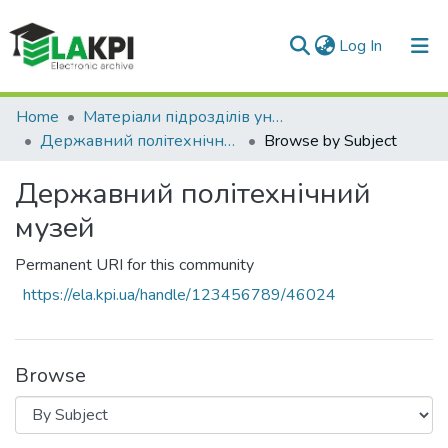
(current)
Log In
Communities & Collections
Home
Матеріали підрозділів університету
Державний політехнічний музей
Browse by Subject
All of DSpace
Державний політехнічний
музей
Permanent URI for this community
https://ela.kpi.ua/handle/123456789/46024
Browse