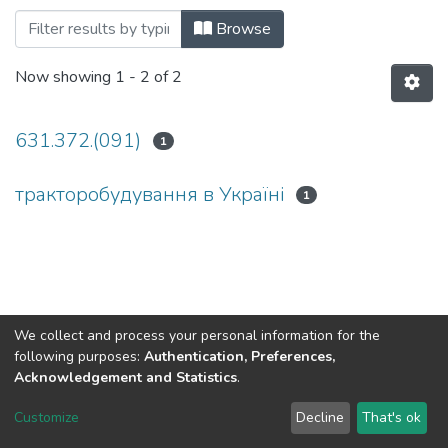
Browsing Державний політехнічний му
Browse
Now showing
1 - 2 of 2
631.372.(091)
1
тракторобудування в Україні
1
We collect and process your personal information for the
following purposes:
Authentication, Preferences,
Acknowledgement and Statistics
.
DSpace software
copyright © 2002-2026
LYRASIS
Customize
Decline
That's ok
Cookie settings
Send Feedback