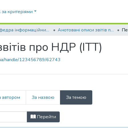
 за критеріями
Кафедра інформаційних технологій в телекомунікаціях (ІТТ)
Анотовані описи звітів про НДР (ІТТ)
вітів про НДР (ІТТ)
pi.ua/handle/123456789/62743
а автором
За назвою
За темою
 звітів про НДР (ІТТ) за Ключові 
Перейти