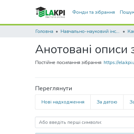
Фонди та зібрання
Пошук
Головна
Навчально-науковий інститут телекомунікаційних систем (НН ІТС)
Анотовані описи з
Постійне посилання зібрання
https://ela.k
Переглянути
Нові надходження
За датою
З
Перегляд Анотовані описи