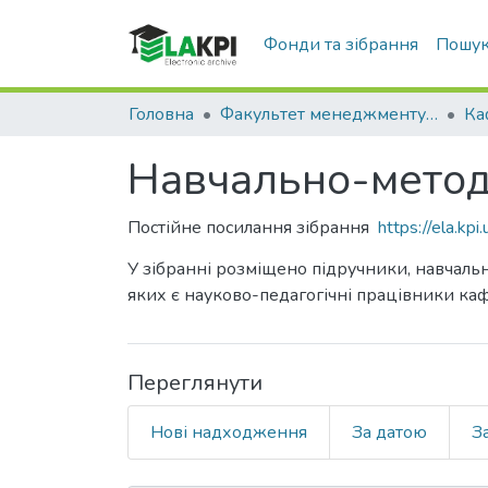
Фонди та зібрання
Пошук
Головна
Факультет менеджменту та маркетингу (ФММ)
Навчально-методи
Постійне посилання зібрання
https://ela.k
У зібранні розміщено підручники, навчальн
яких є науково-педагогічні працівники ка
Переглянути
Нові надходження
За датою
З