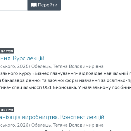
дичні матеріали (ЕК) за Ключові 
Перейти
 доступ
ння. Курс лекцій
рського
,
2025
)
Обелець, Тетяна Володимирівна
чального курсу «Бізнес планування» відповідає навчальній
я бакалавра денної та заочної форм навчання за освітнь
тика» спеціальності 051 Економіка. У навчальному посібн
, загальновизнані підходи до тлумачення і розуміння сутн
орій та конспект лекцій. Навчальний посібник містить пит
аної літератури.
 доступ
ганізація виробництва. Конспект лекцій
рського
,
2026
)
Обелець, Тетяна Володимирівна