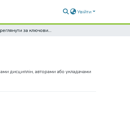
Увійти
Переглянути за ключовими словами
грами дисциплін, авторами або укладачами