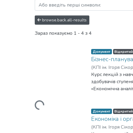
Перегляд Навчально-мето
browse.back.all-results
Зараз показуємо
1 - 4 з 4
Документ
Відкритий
Бізнес-планува
(
КПІ ім. Ігоря Сіко
Курс лекцій з нав
здобувачів ступен
«Економічна аналі
навчального курсу
економічних катег
Вантажиться...
список рекомендов
Документ
Відкритий
Економіка і ор
(
КПІ ім. Ігоря Сіко