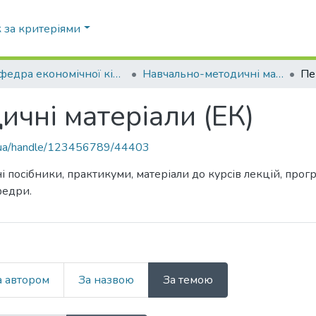
 за критеріями
Кафедра економічної кібернетики (ЕК)
Навчально-методичні матеріали (ЕК)
чні матеріали (ЕК)
pi.ua/handle/123456789/44403
і посібники, практикуми, матеріали до курсів лекцій, про
федри.
а автором
За назвою
За темою