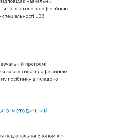
 відповідає навчальній
ння за освітньо-професійною
 спеціальності 123
н навчального курсу,
економічних категорій та
а список рекомендованої
навчальній програмі
ння за освітньо-професійною
ому посібнику викладено
 розуміння сутності
ик містить питання для
льно-методичний
я національної економіки»