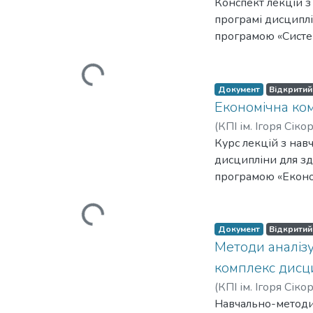
Конспект лекцій з
програмі дисциплі
програмою «Систем
Комп’ютерна інжен
загальновизнані п
Вантажиться...
конспект лекцій. 
Документ
Відкритий
літератури.
Економічна ком
(
КПІ ім. Ігоря Сіко
Курс лекцій з нав
дисципліни для зд
програмою «Економ
тематичний план н
досліджуваних еко
Вантажиться...
самоперевірки та 
Документ
Відкритий
Методи аналіз
комплекс дисц
(
КПІ ім. Ігоря Сіко
Навчально-методич