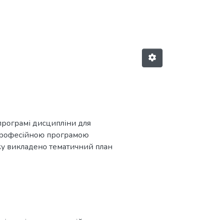
слова "330"
 програмі дисципліни для
о-професійною програмою
ику викладено тематичний план
ості досліджуваних
ання для самоперевірки та