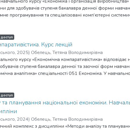
 навчального курсу «Економіка і організація виробництва»
ни для здобувачів ступеня бакалавра денної форми навча
не програмування та спеціалізовані комп’ютерні системи»
ерія. У навчальному посібнику викладено тематичний пла
ідходи до тлумачення і розуміння сутності досліджуваних 
Навчальний посібник містить питання для самоперевірки т
 доступ
паративістика. Курс лекцій
рського
,
2025
)
Обелець, Тетяна Володимирівна
чального курсу «Економічна компаративістика» відповідає 
обувачів ступеня бакалавра денної та заочної форм навча
ічна аналітика» спеціальності 051 Економіка. У навчальн
авчального курсу, загальновизнані підходи до тлумачення і
номічних категорій та конспект лекцій. Навчальний посібн
список рекомендованої літератури.
 доступ
у та планування національної економіки. Навча
ипліни
рського
,
2024
)
Обелець, Тетяна Володимирівна
ний комплекс з дисципліни «Методи аналізу та плануванн