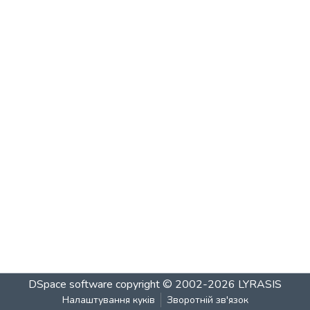
DSpace software
copyright © 2002-2026
LYRASIS
Налаштування куків
Зворотній зв'язок