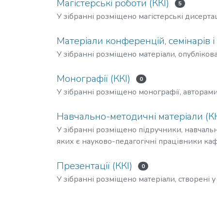
Магістерські роботи (ККІ)
5
У зібранні розміщено магістерські дисертаці
Матеріали конференцій, семінарів і т.
У зібранні розміщено матеріали, опублікова
Монографії (ККІ)
0
У зібранні розміщено монографії, авторам
Навчально-методичні матеріали (КК
У зібранні розміщено підручники, навчальн
яких є науково-педагогічні працівники ка
Презентації (ККІ)
0
У зібранні розміщено матеріали, створені у