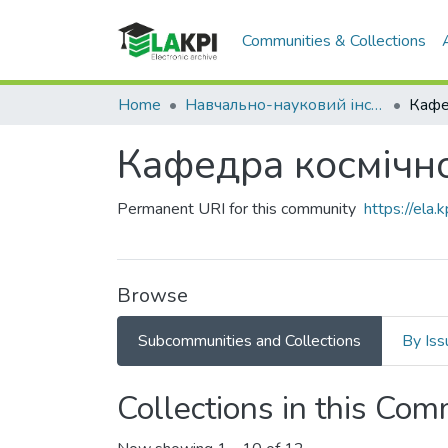
Communities & Collections
Home
Навчально-науковий інститут аерокосмічних технологій (НН ІАТ)
Кафедра космічної
Permanent URI for this community
https://ela
Browse
Subcommunities and Collections
By Iss
Collections in this Co