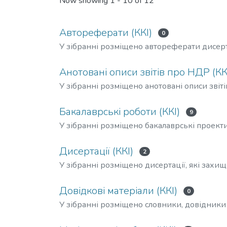
Now showing
1 - 10 of 12
Автореферати (ККІ)
0
У зібранні розміщено автореферати дисер
Анотовані описи звітів про НДР (КК
У зібранні розміщено анотовані описи звіт
Бакалаврські роботи (ККІ)
9
У зібранні розміщено бакалаврські проекти
Дисертації (ККІ)
2
У зібранні розміщено дисертації, які зах
Довідкові матеріали (ККІ)
0
У зібранні розміщено словники, довідники