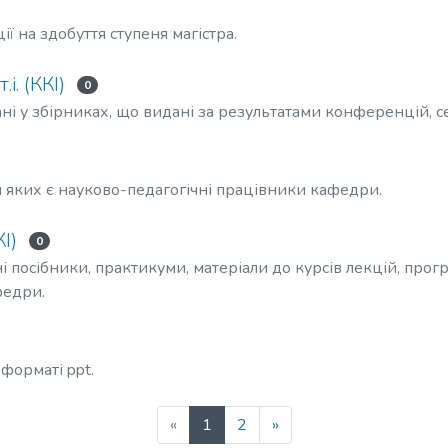
ї на здобуття ступеня магістра.
і. (ККІ)
0
ні у збірниках, що видані за результатами конференцій, сем
и яких є науково-педагогічні працівники кафедри.
І)
0
і посібники, практикуми, матеріали до курсів лекцій, про
федри.
 форматі ppt.
(current)
«
1
2
»