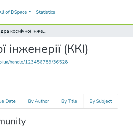
All of DSpace
Statistics
Кафедра космічної інженерії (ККІ)
 інженерії (ККІ)
.kpi.ua/handle/123456789/36528
ue Date
By Author
By Title
By Subject
mmunity