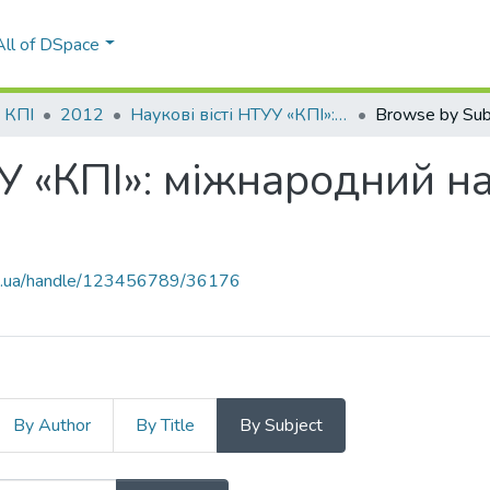
All of DSpace
і КПІ
2012
Наукові вісті НТУУ «КПІ»: міжнародний науково-технічний журнал, № 5(85)
Browse by Sub
УУ «КПІ»: міжнародний н
kpi.ua/handle/123456789/36176
By Author
By Title
By Subject