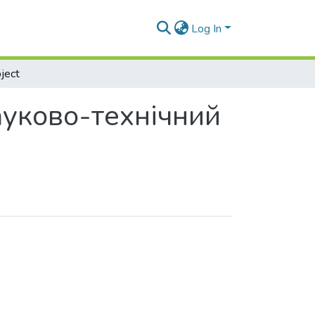
Log In
ject
ауково-технічний