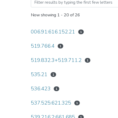
Browsing Наукові вісті Н
Now showing
1 - 20 of 26
006.91:616.152.21
1
519.766.4
1
519.832.3+519.711.2
1
535.21
1
536.423
1
537.525:621.325
1
539.216.2:661.685
1