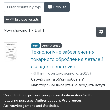
Browsing Кафедра технології машинобу
Browse
All browse results
Now showing
1 - 1 of 1
Item
Open Access
Технологічне забезпечення
токарного оброблення деталей
складної конструкції
(
КПІ ім. Ігоря Сікорського
,
2019
)
Руденко, Павло Андрійович
Структура та об’єм роботи. У
;
Пуховський, Євген Степанович
магістерську дисертацію входить вступ,
4 розділи, загальні висновки, список
We collect and process your personal information for the
використаної літератури. Робота
Show more
following purposes:
Authentication, Preferences,
складається з 96 сторінок тексту, 21
Acknowledgement and Statistics
.
таблиці, 43 рисунків та 10 літературних