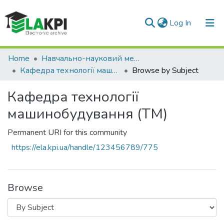
(current)
Log In
Communities & Collections
Home
Навчально-науковий механіко-машинобудівний інститут (НН ММІ)
Кафедра технології машинобудування (ТМ)
Browse by Subject
All of DSpace
Кафедра технології
машинобудування (ТМ)
Permanent URI for this community
https://ela.kpi.ua/handle/123456789/775
Browse